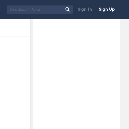
Sign In
Sign Up
Sidebar
Adv
250x250