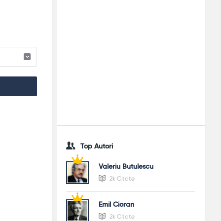
Top Autori
Valeriu Butulescu
2k Citate
Emil Cioran
2k Citate