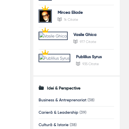
Mircea Eliade
1k Citate
Vasile Ghica
977 Citate
Publilius Syrus
935 Citate
Idei & Perspective
Business & Antreprenoriat
(38)
Carieră & Leadership
(39)
Cultură & Istorie
(38)