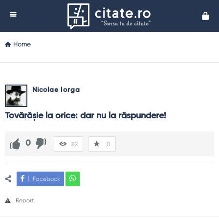
Cita
Home
Nicolae Iorga
Tovărăşie la orice: dar nu la răspundere!
0
82
0
Facebook
Report