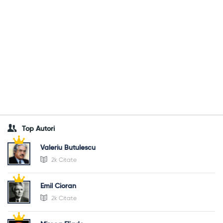
Top Autori
Valeriu Butulescu
2k Citate
Emil Cioran
2k Citate