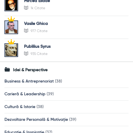
Mircea Eliade
1k Citate
Vasile Ghica
977 Citate
Publilius Syrus
935 Citate
Idei & Perspective
Business & Antreprenoriat
(38)
Carieră & Leadership
(39)
Cultură & Istorie
(38)
Dezvoltare Personală & Motivație
(39)
Educație & Inspirație
(37)