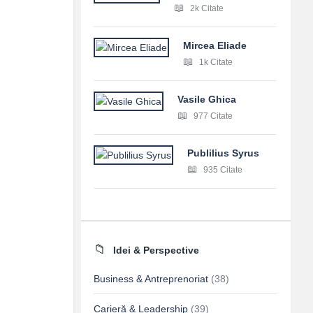
2k Citate
Mircea Eliade
1k Citate
Vasile Ghica
977 Citate
Publilius Syrus
935 Citate
Idei & Perspective
Business & Antreprenoriat
(38)
Carieră & Leadership
(39)