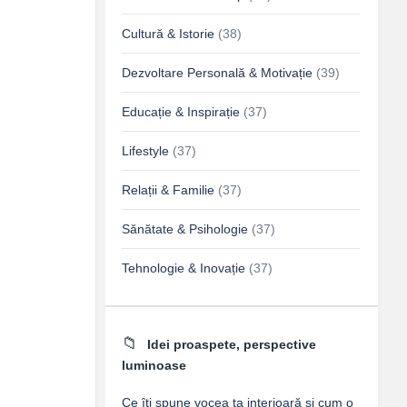
Cultură & Istorie
(38)
Dezvoltare Personală & Motivație
(39)
Educație & Inspirație
(37)
Lifestyle
(37)
Relații & Familie
(37)
Sănătate & Psihologie
(37)
Tehnologie & Inovație
(37)
Idei proaspete, perspective
luminoase
Ce îți spune vocea ta interioară și cum o