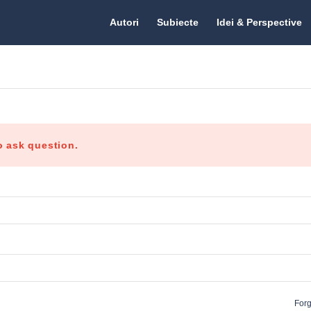
Citate.ro
Citate.ro
Autori
Subiecte
Idei & Perspective
Navigation
o ask question.
For