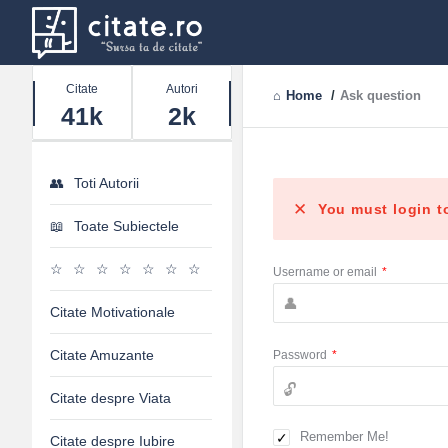
Stats
Citate
Autori
Home
/
Ask question
41k
2k
Toti Autorii
You must login t
Toate Subiectele
Username or email
*
Citate Motivationale
Citate Amuzante
Password
*
Citate despre Viata
Remember Me!
Citate despre Iubire