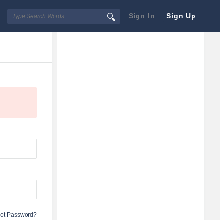
Sign In
Sign Up
Sidebar
Adv
250x250
got Password?