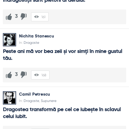
Îndrăgostiţii sunt pietoni ai aerului.
3
161
Nichita Stanescu
In:
Dragoste
Peste ani mă vor bea zeii şi vor simţi în mine gustul 
tău.
3
168
Camil Petrescu
In:
Dragoste
,
Supunere
Dragostea transformă pe cel ce iubește în sclavul 
celui iubit.