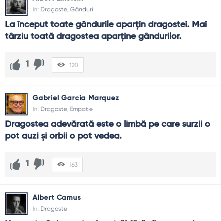
In:
Dragoste
,
Gânduri
La început toate gândurile aparţin dragostei. Mai 
târziu toată dragostea aparţine gândurilor.
1
120
Gabriel Garcia Marquez
In:
Dragoste
,
Empatie
Dragostea adevărată este o limbă pe care surzii o 
pot auzi și orbii o pot vedea.
1
163
Albert Camus
In:
Dragoste