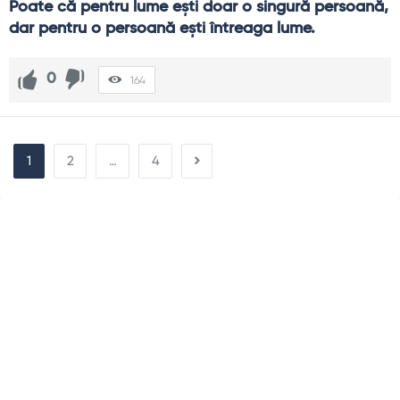
Poate că pentru lume ești doar o singură persoană, 
dar pentru o persoană ești întreaga lume.
0
164
1
2
…
4
Sidebar
Adv
250x250