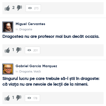
2
273
Miguel Cervantes
In:
Dragoste
Dragostea nu are profesor mai bun decât ocazia.
1
201
Gabriel Garcia Marquez
In:
Dragoste
,
Viață
Singurul lucru pe care trebuie să-l știi în dragoste: 
că viața nu are nevoie de lecții de la nimeni.
1
178