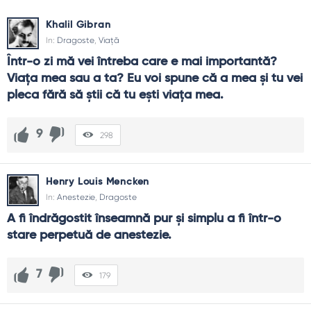
momentul în care ai cu cine sa îl împărtășești, poate fi
acum mult mai simplu de împărtășit cu ajutorul unui citat de
Khalil Gibran
dragoste celebru, unul care sa spună totul în cât mai puține
In:
Dragoste
,
Viață
cuvinte.
Într-o zi mă vei întreba care e mai importantă? 
Viaţa mea sau a ta? Eu voi spune că a mea şi tu vei 
pleca fără să ştii că tu eşti viaţa mea.
9
298
Henry Louis Mencken
In:
Anestezie
,
Dragoste
A fi îndrăgostit înseamnă pur și simplu a fi într-o 
stare perpetuă de anestezie.
7
179