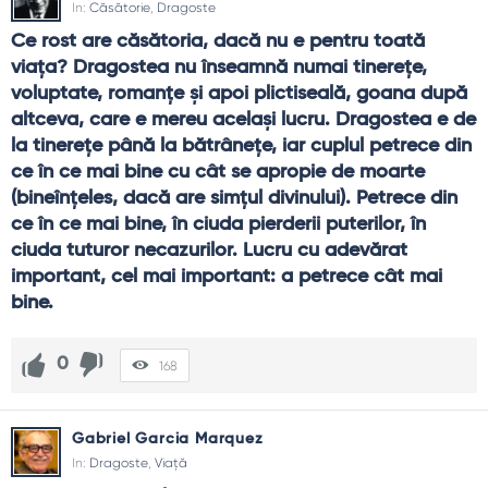
In:
Căsătorie
,
Dragoste
Ce rost are căsătoria, dacă nu e pentru toată 
viața? Dragostea nu înseamnă numai tinerețe, 
voluptate, romanțe și apoi plictiseală, goana după 
altceva, care e mereu același lucru. Dragostea e de 
la tinerețe până la bătrânețe, iar cuplul petrece din 
ce în ce mai bine cu cât se apropie de moarte 
(bineînțeles, dacă are simțul divinului). Petrece din 
ce în ce mai bine, în ciuda pierderii puterilor, în 
ciuda tuturor necazurilor. Lucru cu adevărat 
important, cel mai important: a petrece cât mai 
bine.
0
168
Gabriel Garcia Marquez
In:
Dragoste
,
Viață