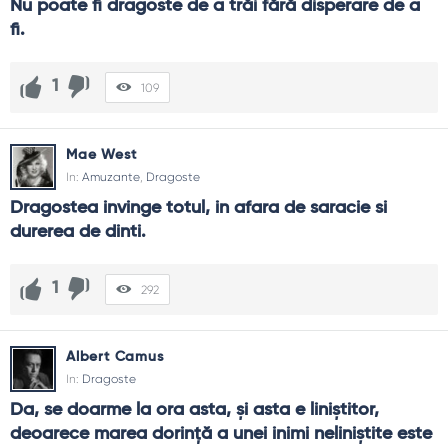
Nu poate fi dragoste de a trăi fără disperare de a 
fi.
1
109
Mae West
In:
Amuzante
,
Dragoste
Dragostea invinge totul, in afara de saracie si 
durerea de dinti.
1
292
Albert Camus
In:
Dragoste
Da, se doarme la ora asta, și asta e liniștitor, 
deoarece marea dorință a unei inimi neliniștite este 