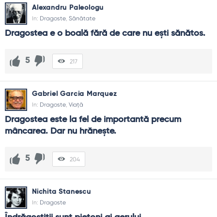
Alexandru Paleologu
In:
Dragoste
,
Sănătate
Dragostea e o boală fără de care nu ești sănătos.
5
217
Gabriel Garcia Marquez
In:
Dragoste
,
Viață
Dragostea este la fel de importantă precum 
mâncarea. Dar nu hrănește.
5
204
Nichita Stanescu
In:
Dragoste