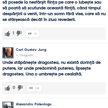
să posede la nesfârșit ființa pe care o iubește sau 
să poată să scufunde această ființă, când timpul 
despărțirii a venit, într-un somn fără vise, care să nu 
se sfârșească decât în ziua revederii.
1
92
Carl Gustav Jung
In:
Dragoste
Unde stăpânește dragostea, nu există dorință de 
putere, iar unde predomină puterea, lipsește 
dragostea. Una o umbrește pe cealaltă.
0
168
Alexandru Paleologu