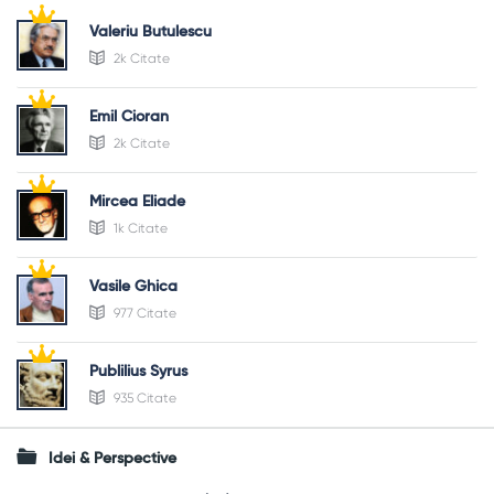
Valeriu Butulescu
2k Citate
Emil Cioran
2k Citate
Mircea Eliade
1k Citate
Vasile Ghica
977 Citate
Publilius Syrus
935 Citate
Idei & Perspective