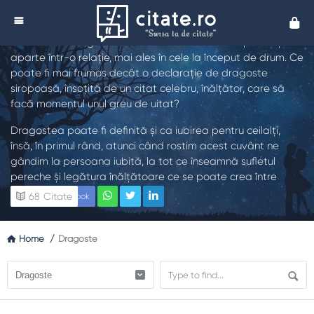
Citate de Dragoste - Citate despre Dragoste -
Cita
Citate Dragoste
Citatele de dragoste au avut întotdeauna o importanță
aparte într-o relație, mai ales în cele la început de drum. Ce
poate fi mai frumos decât o declarație de dragoste
siropoasă, însoțită de un citat celebru, înălțător, care să
facă momentul unul greu de uitat?
Dragostea poate fi definită și ca iubirea pentru ceilalți,
însă, în primul rând, atunci când rostim acest cuvânt ne
gândim la persoana iubită, la tot ce înseamnă sufletul
pereche și legătura înălțătoare ce se poate crea între
două persoane.
68
Citate
Facebook
Dragostea, sentimentul complex ce se poate manifesta în
diferite forme, poate fi ușor exprimată printr-un citat
Home
/
Dragoste
potrivit, motiv pentru care au fost sintetizate cele mai
importante dintre acestea și aduse aici, pentru cei care vor
să exprime mai mult decât au făcut-o până acum.
Un sentiment atât de complex și totuși atât de simplu în