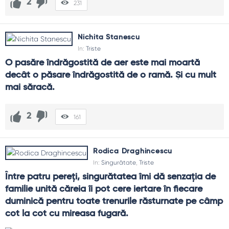
2
231
Nichita Stanescu
In:
Triste
O pasăre îndrăgostită de aer este mai moartă 
decât o păsare îndrăgostită de o ramă. Şi cu mult 
mai săracă.
2
161
Rodica Draghincescu
In:
Singurătate
,
Triste
Între patru pereţi, singurătatea îmi dă senzaţia de 
familie unită căreia îi pot cere iertare în fiecare 
duminică pentru toate trenurile răsturnate pe câmp 
cot la cot cu mireasa fugară.