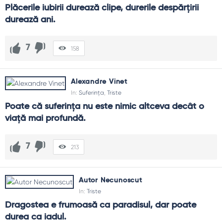
Plăcerile iubirii durează clipe, durerile despărțirii 
durează ani.
7
158
Alexandre Vinet
In:
Suferința
,
Triste
Poate că suferinţa nu este nimic altceva decât o 
viaţă mai profundă.
7
213
Autor Necunoscut
In:
Triste
Dragostea e frumoasă ca paradisul, dar poate 
durea ca iadul.