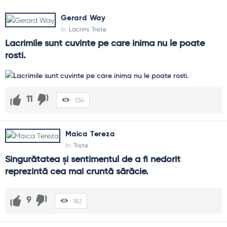
de faptul că marii artiști, în timpul creațiilor, nu au fost
tocmai cei mai veseli oameni. De aceea, ar trebui să fim
Gerard Way
conștienți că avem nevoie și de astfel de stări, iar citatele
In:
Lacrimi
,
Triste
celebre despre tristețe ne pot demonstra ca nu suntem
Lacrimile sunt cuvinte pe care inima nu le poate 
niciodată singuri în asta.
rosti.
11
334
Maica Tereza
In:
Triste
Singurătatea și sentimentul de a fi nedorit 
reprezintă cea mai cruntă sărăcie.
9
182