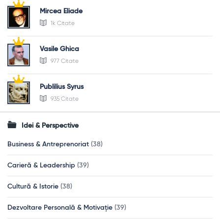
Mircea Eliade
1k Citate
Vasile Ghica
977 Citate
Publilius Syrus
935 Citate
Idei & Perspective
Business & Antreprenoriat
(38)
Carieră & Leadership
(39)
Cultură & Istorie
(38)
Dezvoltare Personală & Motivație
(39)