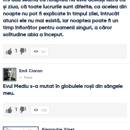
și ziua, că toate lucrurile sunt diferite, ca acelea din 
noapte nu pot fi explicate în timpul zilei, întrucât 
atunci ele nu mai există, iar noaptea poate fi un 
timp înfiorător pentru oamenii singuri, a căror 
solitudine abia a început.
1
163
Emil Cioran
In:
Triste
Evul Mediu s-a mutat în globulele roşii din sângele 
meu.
1
108
Alexandre Vinet