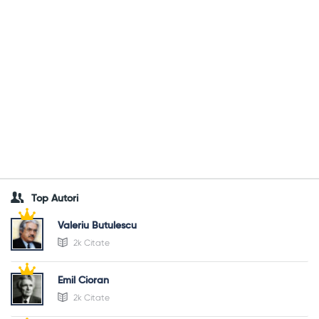
Top Autori
Valeriu Butulescu
2k Citate
Emil Cioran
2k Citate