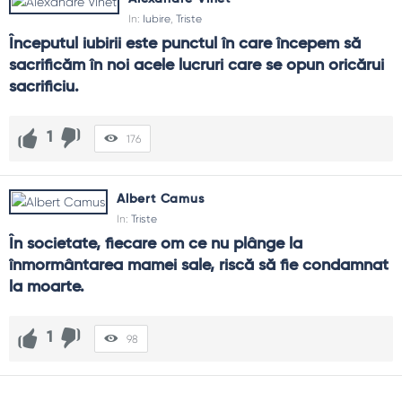
In:
Iubire
,
Triste
Începutul iubirii este punctul în care începem să 
sacrificăm în noi acele lucruri care se opun oricărui 
sacrificiu.
1
176
Albert Camus
In:
Triste
În societate, fiecare om ce nu plânge la 
înmormântarea mamei sale, riscă să fie condamnat 
la moarte.
1
98