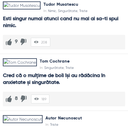
Tudor Musatescu
In:
Nimic
,
Singurătate
,
Triste
Esti singur numai atunci cand nu mai ai sa-ti spui 
nimic.
9
208
Tom Cochrane
In:
Singurătate
,
Triste
Cred că o mulțime de boli își au rădăcina în 
anxietate și singurătate.
8
189
Autor Necunoscut
In:
Triste