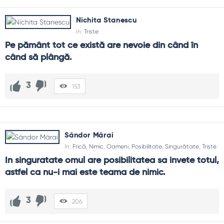
Nichita Stanescu
In:
Triste
Pe pământ tot ce există are nevoie din când în 
când să plângă.
3
153
Sándor Márai
In:
Frică
,
Nimic
,
Oameni
,
Posibilitate
,
Singurătate
,
Triste
In singuratate omul are posibilitatea sa invete totul, 
astfel ca nu-i mai este teama de nimic.
3
206