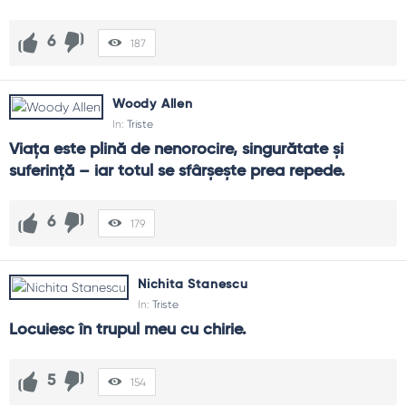
6
187
Woody Allen
In:
Triste
Viața este plină de nenorocire, singurătate și 
suferință – iar totul se sfârșește prea repede.
6
179
Nichita Stanescu
In:
Triste
Locuiesc în trupul meu cu chirie.
5
154