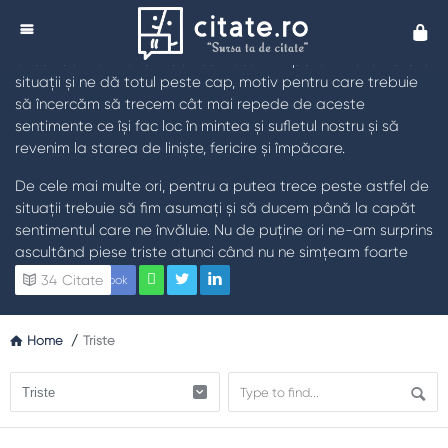
Citate Triste
Cita
Tristețea este un sentiment cu care ne întâlnim adesea,
oricât de mult ne-am dori să îl ocolim. Apare în nenumărate
situații și ne dă totul peste cap, motiv pentru care trebuie
să încercăm să trecem cât mai repede de aceste
sentimente ce își fac loc în mintea și sufletul nostru și să
revenim la starea de liniște, fericire și împăcare.
De cele mai multe ori, pentru a putea trece peste astfel de
situații trebuie să fim asumați și să ducem până la capăt
sentimentul care ne învăluie. Nu de puține ori ne-am surprins
ascultând piese triste atunci când nu ne simțeam foarte
bine, vizionând drame sau citind cărți cu povești de viață
34
Citate
Facebook
care să ne marcheze.
De aceea, citatele triste ne pot ajuta atât să trecem peste
Home
/
Triste
o astfel de situație mai ușor, cât și să conștientizăm cu
adevărat sensurile vieții și amalgamul de trăiri care își pun
amprenta asupra noastră.
Daca e să privim situația total rațional, suntem conștienți