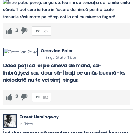
2
332
Octavian Paler
In:
Singurătate
,
Triste
Dacă poți să iei pe cineva de mână, să-l 
îmbrățișezi sau doar să-l bați pe umăr, bucură-te, 
niciodată nu te vei simți singur.
2
183
Ernest Hemingway
In:
Triste
Îmi dau seama că noaptea nu este același lucru ca 