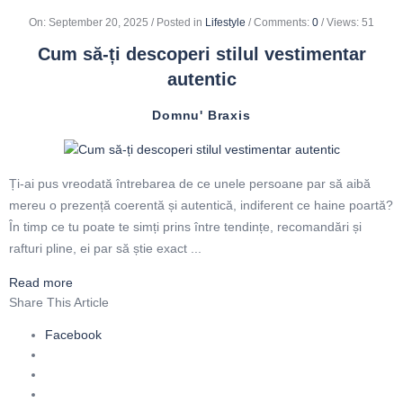
On
:
September 20, 2025
Posted in
Lifestyle
Comments:
0
Views: 51
Cum să-ți descoperi stilul vestimentar
autentic
Domnu' Braxis
Ți-ai pus vreodată întrebarea de ce unele persoane par să aibă
mereu o prezență coerentă și autentică, indiferent ce haine poartă?
În timp ce tu poate te simți prins între tendințe, recomandări și
rafturi pline, ei par să știe exact ...
Read more
Share This Article
Facebook