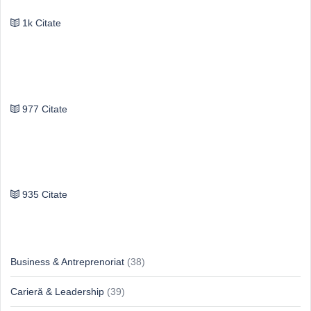
1k Citate
Vasile Ghica
977 Citate
Publilius Syrus
935 Citate
Idei & Perspective
Business & Antreprenoriat
(38)
Carieră & Leadership
(39)