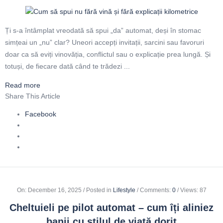
Ți s-a întâmplat vreodată să spui „da” automat, deși în stomac
simțeai un „nu” clar? Uneori accepți invitații, sarcini sau favoruri
doar ca să eviți vinovăția, conflictul sau o explicație prea lungă. Și
totuși, de fiecare dată când te trădezi ...
Read more
Share This Article
Facebook
On
:
December 16, 2025
Posted in
Lifestyle
Comments:
0
Views: 87
Cheltuieli pe pilot automat – cum îți aliniez
banii cu stilul de viață dorit