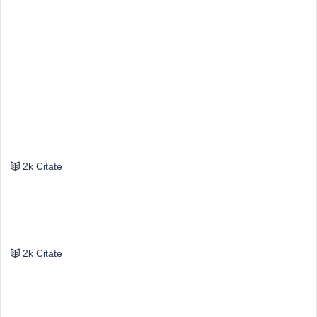
Top Autori
Valeriu Butulescu
2k Citate
Emil Cioran
2k Citate
Mircea Eliade