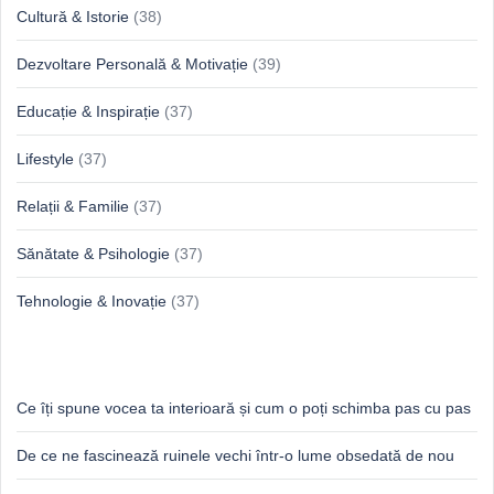
Cultură & Istorie
(38)
Dezvoltare Personală & Motivație
(39)
Educație & Inspirație
(37)
Lifestyle
(37)
Relații & Familie
(37)
Sănătate & Psihologie
(37)
Tehnologie & Inovație
(37)
Idei proaspete, perspective luminoase
Ce îți spune vocea ta interioară și cum o poți schimba pas cu pas
De ce ne fascinează ruinele vechi într-o lume obsedată de nou