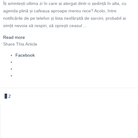
Îți amintești ultima zi în care ai alergat dintr-o ședință în alta, cu
agenda plină și cafeaua aproape mereu rece? Acolo, între
notificările de pe telefon și lista nesfârșită de sarcini, probabil ai
simțit nevoia să respiri, să oprești ceasul ...
Read more
Share This Article
Facebook
1
2
Sidebar
Adv
250x250