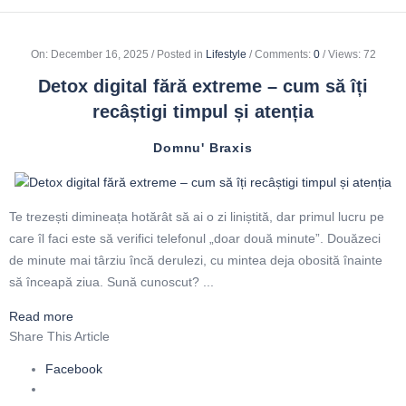
On
:
December 16, 2025
Posted in
Lifestyle
Comments:
0
Views: 72
Detox digital fără extreme – cum să îți
recâștigi timpul și atenția
Domnu' Braxis
Te trezești dimineața hotărât să ai o zi liniștită, dar primul lucru pe
care îl faci este să verifici telefonul „doar două minute”. Douăzeci
de minute mai târziu încă derulezi, cu mintea deja obosită înainte
să înceapă ziua. Sună cunoscut? ...
Read more
Share This Article
Facebook