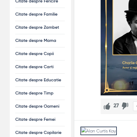
Citate despre Fericire
Ce fac dacă două citate bune se contrazic?
Notează contextul și presupunerile fiecăruia; alege ce ser
Citate despre Familie
Cum folosesc citatele în educație?
Citate despre Zambet
Deschide lecția cu o întrebare derivată din citat și cere 
Citate despre Mama
Citate despre Copii
Citate despre Carti
Citate despre Educatie
Citate despre Timp
27
Citate despre Oameni
Citate despre Femei
Citate despre Copilarie