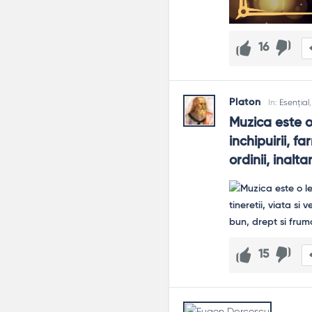
16
Platon
In:
Esențial
Muzica este o 
inchipuirii, fa
ordinii, inalt
15