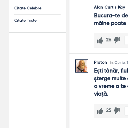
Alan Curtis Kay
Citate Celebre
Bucura-te de v
Citate Triste
mâine poate 
26
Adv
120x600
Platon
In:
Opinie
,
Eşti tânăr, fi
şterge multe 
o vreme a te 
viaţă.
25