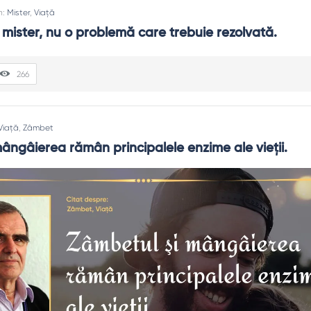
n:
Mister
,
Viață
 mister, nu o problemă care trebuie rezolvată.
266
Viață
,
Zâmbet
ângâierea rămân principalele enzime ale vieţii.