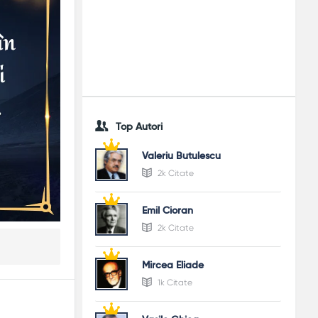
Top Autori
Valeriu Butulescu
2k Citate
Emil Cioran
2k Citate
Mircea Eliade
1k Citate