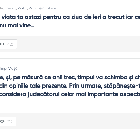
In:
Trecut
,
Viață
,
Zi
,
Zi de naștere
iata ta astazi pentru ca ziua de ieri a trecut iar c
nu mai vine…
426
Timp
,
Viață
ule, şi, pe măsură ce anii trec, timpul va schimba şi ch
din opiniile tale prezente. Prin urmare, stăpâneşte-t
considera judecătorul celor mai importante aspecte
212