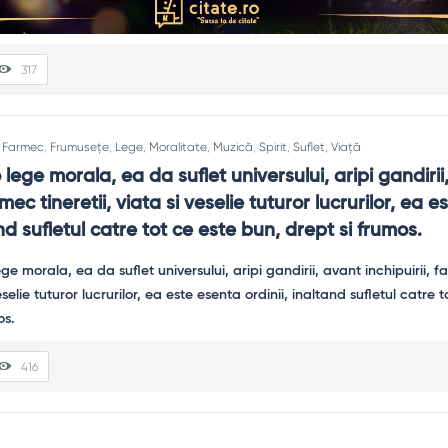
317
,
Farmec
,
Frumusețe
,
Lege
,
Moralitate
,
Muzică
,
Spirit
,
Suflet
,
Viață
lege morala, ea da suflet universului, aripi gandirii,
rmec tineretii, viata si veselie tuturor lucrurilor, ea e
and sufletul catre tot ce este bun, drept si frumos.
416