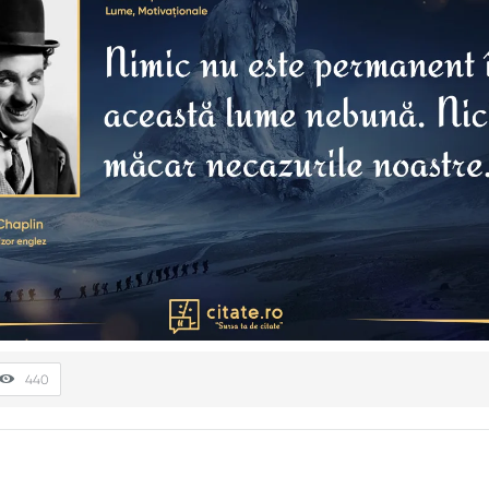
vește situația ta actuală. Contradicțiile pot coexista creativ.
elevilor un exemplu personal; transformă maxima în dialog.
440