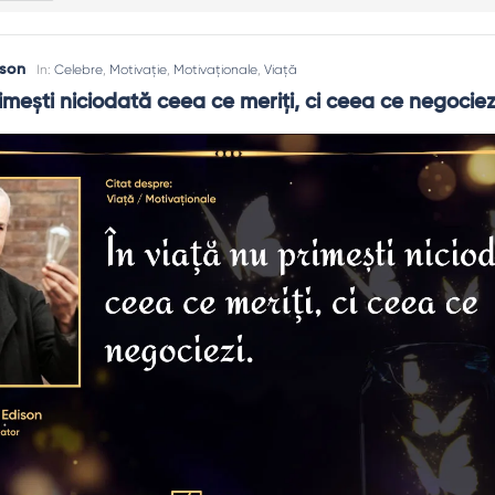
son
In:
Celebre
,
Motivație
,
Motivaționale
,
Viață
imești niciodată ceea ce meriți, ci ceea ce negociez