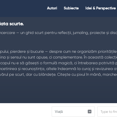
Citate.ro
Citate.ro
Autori
Subiecte
Idei & Perspective
Navigation
iata scurte.
ercare — un ghid scurt pentru reflecții, jurnaling, proiecte și disc
ului, pierdere și bucurie — despre cum ne organizăm prioritățile 
 și sensul nu sunt opuse, ci complementare. În această colecție,
Scopul nu e să găsești o formulă magică, ci întrebarea potrivită p
ncetinirea și recunoștința, altele îndeamnă la curaj și revizuirea
ărul pe scurt, dar cu blândețe. Citește cu pixul în mână, marcheaz
r.