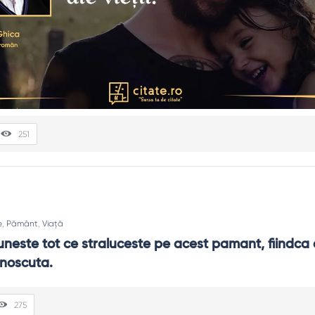
251
e
,
Pământ
,
Viață
neste tot ce straluceste pe acest pamant, fiindca a
unoscuta.
275