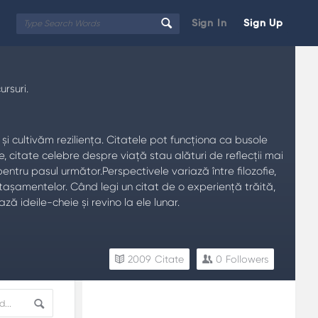
Sign In
Sign Up
ursuri.
și cultivăm reziliența. Citatele pot funcționa ca busole
 citate celebre despre viață stau alături de reflecții mai
entru pasul următor.Perspectivele variază între filozofie,
 atașamentelor. Când legi un citat de o experiență trăită,
ă ideile-cheie și revino la ele lunar.
2009
Citate
0
Followers
Sidebar
Adv