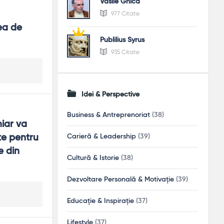
Vasile Ghica
977 Citate
ea de 
Publilius Syrus
935 Citate
Idei & Perspective
Business & Antreprenoriat
(38)
iar va 
Carieră & Leadership
(39)
e pentru 
 din 
Cultură & Istorie
(38)
Dezvoltare Personală & Motivație
(39)
Educație & Inspirație
(37)
Lifestyle
(37)