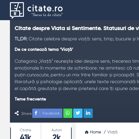
Citate despre Viata si Sentimente. Statusuri de v
TL;DR:
Citate celebre despre viață: sens, timp, bucurie și înc
De ce contează tema ‘Viață’
Categoria „Viață” reunește idei despre sens, trecerea timp
emoționale în momente de schimbare: ne amintesc că rutina
puțin cunoscute, pentru un mix între familiar și proaspăt. 
literatură și psihologie aplicată: unele texte recomandă î
el capătă greutate și devine prietenul care îți spune adev
Teme frecvente
Sens
: întrebarea „de ce” ca motor al alegerilor.
Facebook
Share
Timp
: prezentul ca spațiu de acțiune, trecutul ca profeso
Bucurie
: recunoștința ca practică zilnică, nu ca slogan.
Stats
Citate
Autori
Curaj
: a începe înainte de a te simți pregătit.
Home
/
Viață
41k
2k
Greșeală
: reglaje, nu auto-judecăți.