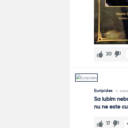
20
Euripides
In:
Iubir
Sa iubim nebu
nu ne este c
17