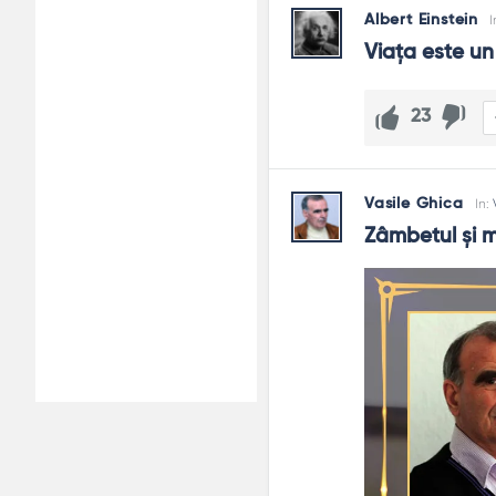
Albert Einstein
I
Viaţa este un
23
Vasile Ghica
In:
Zâmbetul şi m