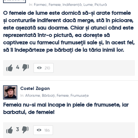
In:
Farmec
,
Femeie
,
Indiferență
,
Lume
,
Pictură
O femeie de lume este dornică să-şi arate formele 
şi contururile indiferent dacă merge, stă în picioare, 
este aşezată sau doarme. Chiar şi atunci când este 
reprezentată într-o pictură, ea doreşte să 
captiveze cu farmecul frumuseţii sale şi, în acest fel, 
să îi îndepărteze pe bărbaţi de la tăria inimii lor.
4
210
Costel Zagan
In:
Aforisme
,
Bărbați
,
Femeie
,
Frumusețe
Femeia nu-si mai incape in piele de frumusete, iar 
barbatul, de femeie!
3
186