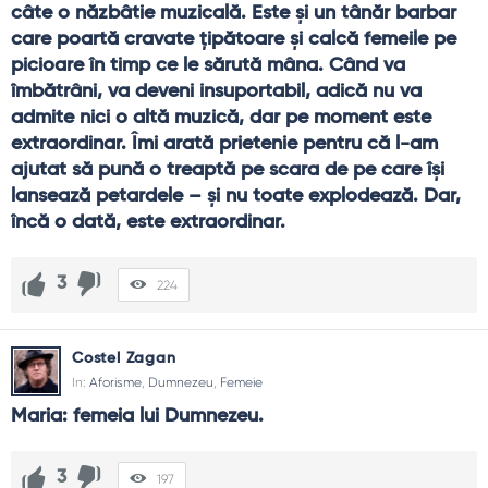
câte o năzbâtie muzicală. Este şi un tânăr barbar 
care poartă cravate ţipătoare şi calcă femeile pe 
picioare în timp ce le sărută mâna. Când va 
îmbătrâni, va deveni insuportabil, adică nu va 
admite nici o altă muzică, dar pe moment este 
extraordinar. Îmi arată prietenie pentru că l-am 
ajutat să pună o treaptă pe scara de pe care îşi 
lansează petardele – şi nu toate explodează. Dar, 
încă o dată, este extraordinar.
3
224
Costel Zagan
In:
Aforisme
,
Dumnezeu
,
Femeie
Maria: femeia lui Dumnezeu.
3
197