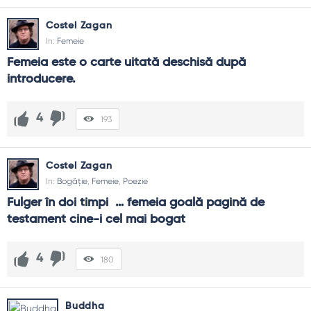
Costel Zagan
In:
Femeie
Femeia este o carte uitată deschisă după 
introducere.
4
193
Costel Zagan
In:
Bogăție
,
Femeie
,
Poezie
Fulger în doi timpi  … femeia goală pagină de 
testament cine-i cel mai bogat
4
180
Buddha