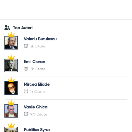
Top Autori
Valeriu Butulescu
2k Citate
Emil Cioran
2k Citate
Mircea Eliade
1k Citate
Vasile Ghica
977 Citate
Publilius Syrus