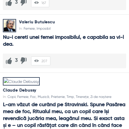
3
167
Valeriu Butulescu
In:
Femeie
,
Imposibil
Nu-i cereti unei femei imposibilul, e capabila sa vi-l 
dea.
3
207
Claude Debussy
In:
Copii
,
Femeie
,
Foc
,
Muzică
,
Prietenie
,
Timp
,
Tinerețe
,
Zi de naștere
L-am văzut de curând pe Stravinski. Spune Pasărea 
mea de foc, Ritualul meu, ca un copil care îşi 
revendică jucăria mea, leagănul meu. Şi exact asta 
şi e – un copil răsfăţat care din când în când face 