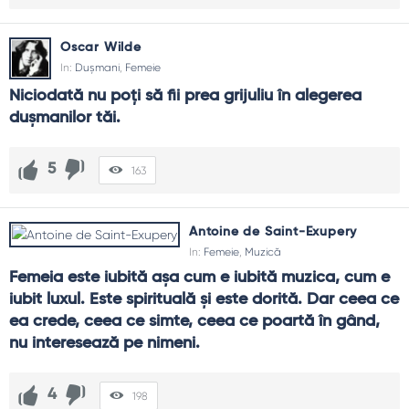
Oscar Wilde
In:
Dușmani
,
Femeie
Niciodată nu poţi să fii prea grijuliu în alegerea 
duşmanilor tăi.
5
163
Antoine de Saint-Exupery
In:
Femeie
,
Muzică
Femeia este iubită aşa cum e iubită muzica, cum e 
iubit luxul. Este spirituală şi este dorită. Dar ceea ce 
ea crede, ceea ce simte, ceea ce poartă în gând, 
nu interesează pe nimeni.
4
198