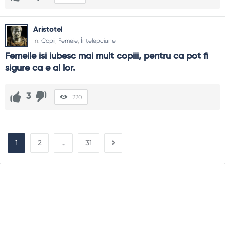
Aristotel
In:
Copii
,
Femeie
,
Înțelepciune
Femeile isi iubesc mai mult copiii, pentru ca pot fi 
sigure ca e al lor.
3
220
1
2
…
31
Sidebar
Adv
250x250