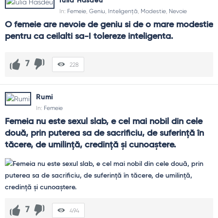
Iulia Hasdeu
Le marchezi ca atare și le analizezi critic: context,
In:
Femeie
,
Geniu
,
Inteligență
,
Modestie
,
Nevoie
consecințe, de ce astăzi nu mai sunt acceptabile. Educația
cere onestitate.
O femeie are nevoie de geniu si de o mare modestie 
pentru ca ceilalti sa-I tolereze inteligenta.
Cum duc vorba în practică?
Politici de antidiscriminare, mentorat, împărțirea grijilor
7
acasă, toleranță zero la violență. Citatul devine busolă
228
pentru decizii.
Rumi
In:
Femeie
Femeia nu este sexul slab, e cel mai nobil din cele 
două, prin puterea sa de sacrificiu, de suferinţă în 
tăcere, de umilinţă, credinţă şi cunoaştere.
7
494