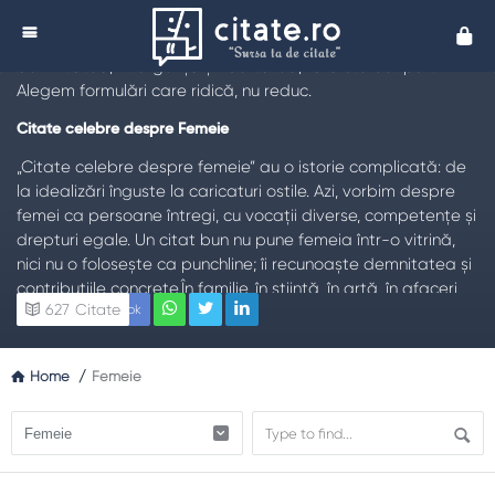
Citate despre Femeie
Cita
TL;DR:
Citatele despre femei merită să celebreze
demnitatea, inteligența și libertatea, fără stereotipuri.
Alegem formulări care ridică, nu reduc.
Citate celebre despre Femeie
„Citate celebre despre femeie” au o istorie complicată: de
la idealizări înguste la caricaturi ostile. Azi, vorbim despre
femei ca persoane întregi, cu vocații diverse, competențe și
drepturi egale. Un citat bun nu pune femeia într-o vitrină,
nici nu o folosește ca punchline; îi recunoaște demnitatea și
contribuțiile concrete.În familie, în știință, în artă, în afaceri,
627
Citate
Facebook
femeile structurează lumea vizibil și invizibil. Când cităm
despre femei, refuzăm clișeele – „femeile sunt…”, „femeile nu
pot…” – și căutăm nuanțe. Respectul se vede în felul în care
Home
/
Femeie
ascultăm și în felul în care distribuim oportunitățile.
De ce contează tema „Femeie”
Societățile prospere protejează egalitatea de șanse,
combat violența și încurajează educația fetelor. Citatele