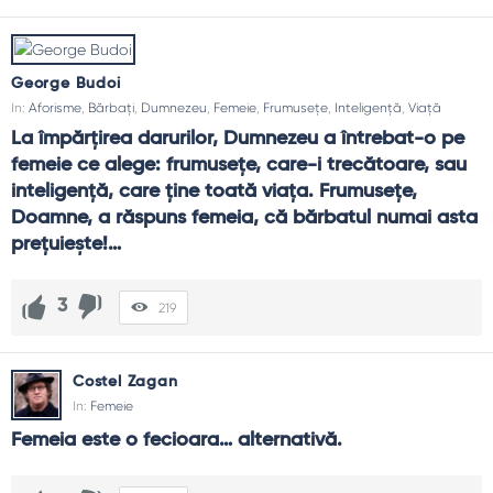
George Budoi
In:
Aforisme
,
Bărbați
,
Dumnezeu
,
Femeie
,
Frumusețe
,
Inteligență
,
Viață
La împărţirea darurilor, Dumnezeu a întrebat-o pe 
femeie ce alege: frumuseţe, care-i trecătoare, sau 
inteligenţă, care ţine toată viaţa. Frumuseţe, 
Doamne, a răspuns femeia, că bărbatul numai asta 
preţuieşte!…
3
219
Costel Zagan
In:
Femeie
Femeia este o fecioara… alternativă.