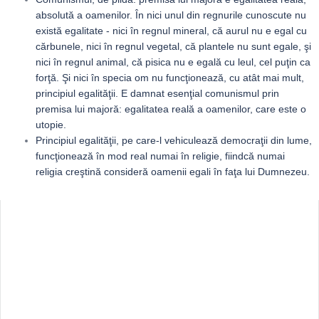
absolută a oamenilor. În nici unul din regnurile cunoscute nu
există egalitate - nici în regnul mineral, că aurul nu e egal cu
cărbunele, nici în regnul vegetal, că plantele nu sunt egale, şi
nici în regnul animal, că pisica nu e egală cu leul, cel puţin ca
forţă. Şi nici în specia om nu funcţionează, cu atât mai mult,
principiul egalităţii. E damnat esenţial comunismul prin
premisa lui majoră: egalitatea reală a oamenilor, care este o
utopie.
Principiul egalităţii, pe care-l vehiculează democraţii din lume,
funcţionează în mod real numai în religie, fiindcă numai
religia creştină consideră oamenii egali în faţa lui Dumnezeu.
Sidebar
Adv
250x250