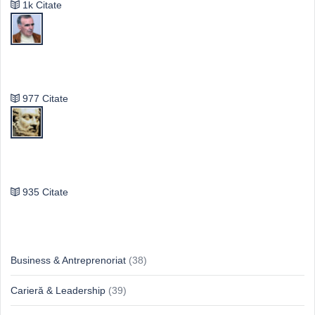
1k Citate
Vasile Ghica
977 Citate
Publilius Syrus
935 Citate
Idei & Perspective
Business & Antreprenoriat
(38)
Carieră & Leadership
(39)