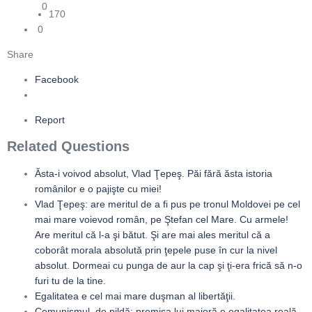
0
170
0
Share
Facebook
Report
Related Questions
Ăsta-i voivod absolut, Vlad Ţepeş. Păi fără ăsta istoria
românilor e o pajişte cu miei!
Vlad Ţepeş: are meritul de a fi pus pe tronul Moldovei pe cel
mai mare voievod român, pe Ştefan cel Mare. Cu armele!
Are meritul că l-a şi bătut. Şi are mai ales meritul că a
coborât morala absolută prin ţepele puse în cur la nivel
absolut. Dormeai cu punga de aur la cap şi ţi-era frică să n-o
furi tu de la tine.
Egalitatea e cel mai mare duşman al libertăţii.
Comunismul, de pildă: premisa lui majoră e egalitatea reală,