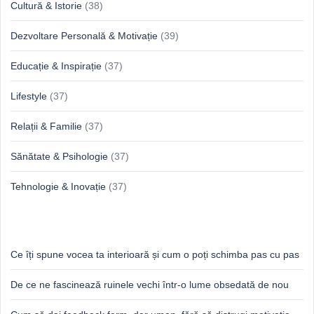
Cultură & Istorie
(38)
Dezvoltare Personală & Motivație
(39)
Educație & Inspirație
(37)
Lifestyle
(37)
Relații & Familie
(37)
Sănătate & Psihologie
(37)
Tehnologie & Inovație
(37)
Idei proaspete, perspective luminoase
Ce îți spune vocea ta interioară și cum o poți schimba pas cu pas
De ce ne fascinează ruinele vechi într-o lume obsedată de nou