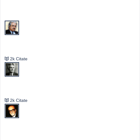
Top Autori
Valeriu Butulescu
2k Citate
Emil Cioran
2k Citate
Mircea Eliade