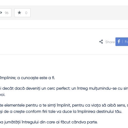
96
0
F
Share
plinire; a cunoaște este a fi.
oi decât dacă deveniți un cerc perfect: un întreg mulțumindu-se cu sin
oi.
toate elementele pentru a te simţi împlinit, pentru ca viaţa să aibă sens, 
 şi de a creşte conform firii tale va duce la împlinirea destinului tău.
 jumătăţii întregului din care ai făcut cândva parte.