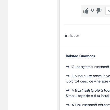
0
Report
Related Questions
Cunoașterea înseamnă îm
Iubirea nu se naște în v
iubiți tot ceea ce vine spre v
A fi tu însuţi îţi oferă 
Simplul fapt de a fi tu însuţi
A iubi înseamnă căutarea