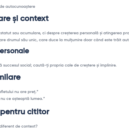
de autocunoaștere
are și context
statut sau acumulare, ci despre creșterea personală și atingerea propri
e are drumul său unic, care duce la mulțumire doar când este trăit aut
personale
succesul social; caută-ți propria cale de creștere și împlinire.
milare
ufletului nu are preț.”
ți, nu ce așteaptă lumea.”
 pentru cititor
ndiferent de context?