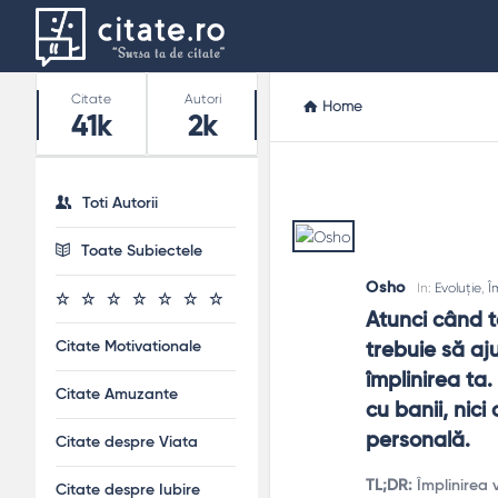
Stats
Citate
Autori
Home
41k
2k
Toti Autorii
Toate Subiectele
Osho
In:
Evoluție
,
Î
Atunci când te
Citate Motivationale
trebuie să aju
împlinirea ta.
Citate Amuzante
cu banii, nici
personală.
Citate despre Viata
TL;DR:
Împlinirea v
Citate despre Iubire