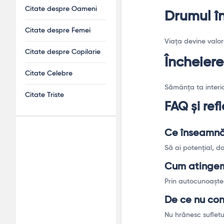
Citate despre Oameni
Drumul în
Citate despre Femei
Viața devine valor
Citate despre Copilarie
Încheier
Citate Celebre
Sămânța ta interio
Citate Triste
FAQ și refl
Ce înseamnă
Adv
Să ai potențial, da
120x600
Cum atingem
Prin autocunoașter
De ce nu con
Nu hrănesc sufletu