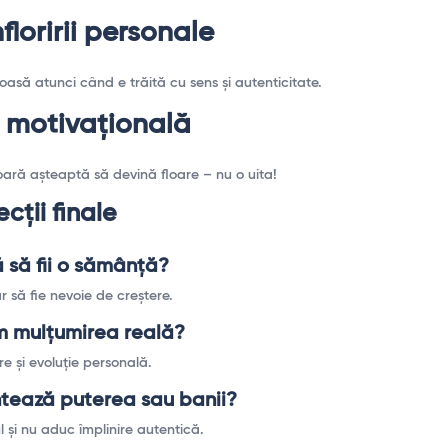
floririi personale
oasă atunci când e trăită cu sens și autenticitate.
e motivațională
ară așteaptă să devină floare – nu o uita!
ecții finale
 să fii o sămânță?
r să fie nevoie de creștere.
 mulțumirea reală?
e și evoluție personală.
tează puterea sau banii?
l și nu aduc împlinire autentică.