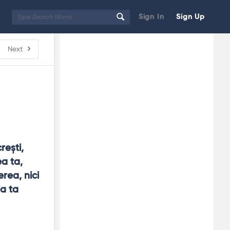
Sign In
Sign Up
Sidebar
Adv
Next
250x250
eşti, 
a ta, 
rea, nici 
a ta 