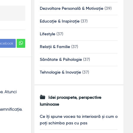
Dezvoltare Personală & Motivație
(39)
Educație & Inspirație
(37)
Lifestyle
(37)
acebook
Relații & Familie
(37)
Sănătate & Psihologie
(37)
Tehnologie & Inovație
(37)
e. Atunci
Idei proaspete, perspective
luminoase
semnificaţie.
Ce îți spune vocea ta interioară și cum o
poți schimba pas cu pas