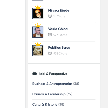
Mircea Eliade
1k Citate
Vasile Ghica
977 Citate
Publilius Syrus
935 Citate
Idei & Perspective
Business & Antreprenoriat
(38)
Carieră & Leadership
(39)
Cultură & Istorie
(38)