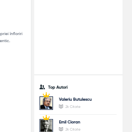
ei înfloriri
entic.
Top Autori
Valeriu Butulescu
2k Citate
Emil Cioran
2k Citate