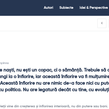
Citate.ro
Citate.ro
Autori
Subiecte
Idei & Perspective
Navigation
mplinire
 naşti, nu eşti un copac, ci o sămânţă. Trebuie să cr
ngi la o înflorire, iar această înflorire va fi mulţumire
 Această înflorire nu are nimic de-a face nici cu pute
 cu politica. Nu are legatură decât cu tine, cu evoluţi
ieții vine din creșterea și înflorirea interioară, nu din putere sau bani.