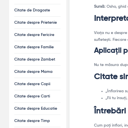
Sursă:
Osho, ghid 
Citate de Dragoste
Interpret
Citate despre Prietenie
Viața nu e despre 
Citate despre Fericire
sufletești. Fiecar
Citate despre Familie
Aplicații 
Citate despre Zambet
Nu te măsura după 
Citate despre Mama
Citate si
Citate despre Copii
„Înflorirea s
Citate despre Carti
„Fii tu însu
Citate despre Educatie
Întrebări
Citate despre Timp
Cum poți înflori, i