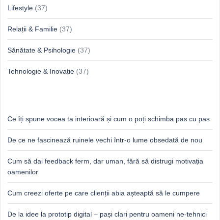
Lifestyle
(37)
Relații & Familie
(37)
Sănătate & Psihologie
(37)
Tehnologie & Inovație
(37)
Idei proaspete, perspective luminoase
Ce îți spune vocea ta interioară și cum o poți schimba pas cu pas
De ce ne fascinează ruinele vechi într-o lume obsedată de nou
Cum să dai feedback ferm, dar uman, fără să distrugi motivația
oamenilor
Cum creezi oferte pe care clienții abia așteaptă să le cumpere
De la idee la prototip digital – pași clari pentru oameni ne-tehnici