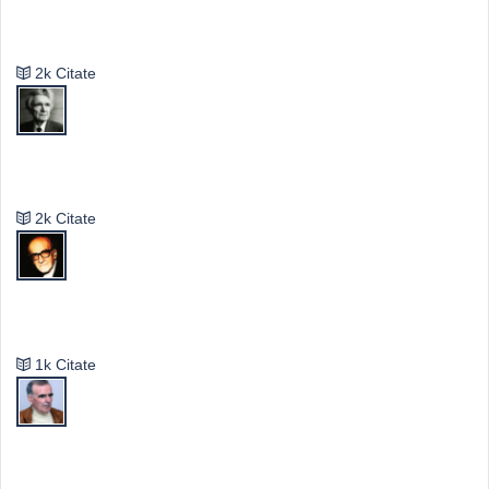
Valeriu Butulescu
2k Citate
Emil Cioran
2k Citate
Mircea Eliade
1k Citate
Vasile Ghica