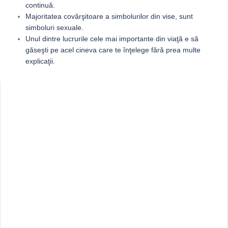
continuă.
Majoritatea covârşitoare a simbolurilor din vise, sunt
simboluri sexuale.
Unul dintre lucrurile cele mai importante din viaţă e să
găseşti pe acel cineva care te înţelege fără prea multe
explicaţii.
Sidebar
Adv
250x250