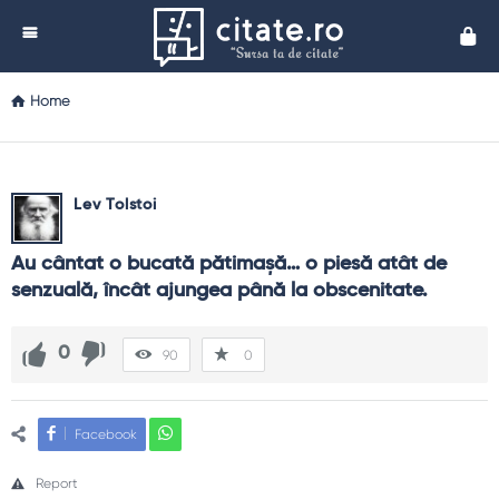
Cita
Home
Lev Tolstoi
Au cântat o bucată pătimaşă… o piesă atât de 
senzuală, încât ajungea până la obscenitate.
0
90
0
Facebook
Report