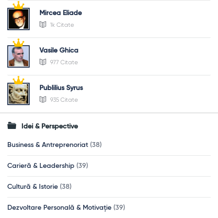
Mircea Eliade
1k Citate
Vasile Ghica
977 Citate
Publilius Syrus
935 Citate
Idei & Perspective
Business & Antreprenoriat
(38)
Carieră & Leadership
(39)
Cultură & Istorie
(38)
Dezvoltare Personală & Motivație
(39)