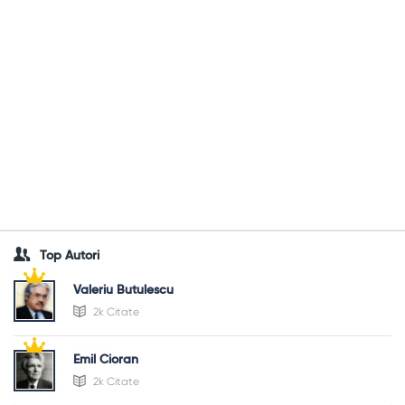
Top Autori
Valeriu Butulescu
2k Citate
Emil Cioran
2k Citate