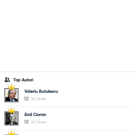
Top Autori
Valeriu Butulescu
2k Citate
Emil Cioran
2k Citate