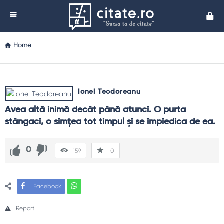
Cita
Home
Ionel Teodoreanu
Avea altă inimă decât până atunci. O purta 
stângaci, o simţea tot timpul şi se împiedica de ea.
0
159
0
Facebook
Report