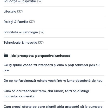
Educație & Inspirație
(37)
Lifestyle
(37)
Relații & Familie
(37)
Sănătate & Psihologie
(37)
Tehnologie & Inovație
(37)
Idei proaspete, perspective luminoase
Ce îți spune vocea ta interioară și cum o poți schimba pas cu
pas
De ce ne fascinează ruinele vechi într-o lume obsedată de nou
Cum să dai feedback ferm, dar uman, fără să distrugi
motivația oamenilor
Cum creezi oferte pe care clienții abia așteaptă să le cumpere