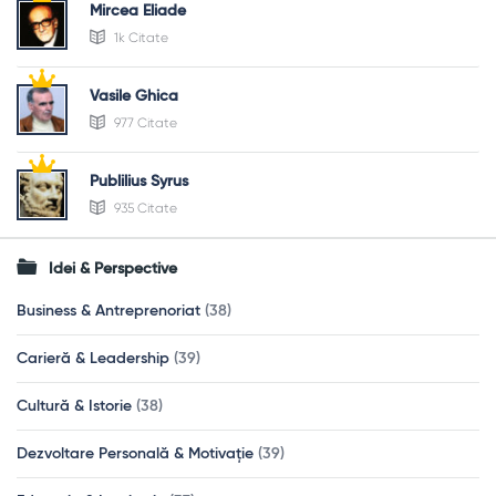
Mircea Eliade
1k Citate
Vasile Ghica
977 Citate
Publilius Syrus
935 Citate
Idei & Perspective
Business & Antreprenoriat
(38)
Carieră & Leadership
(39)
Cultură & Istorie
(38)
Dezvoltare Personală & Motivație
(39)