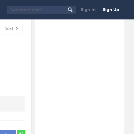
Sign In
Sign Up
Sidebar
Adv
Next
250x250