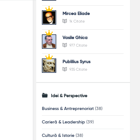
Mircea Eliade
1k Citate
Vasile Ghica
977 Citate
Publilius Syrus
935 Citate
Idei & Perspective
Business & Antreprenoriat
(38)
Carieră & Leadership
(39)
Cultură & Istorie
(38)