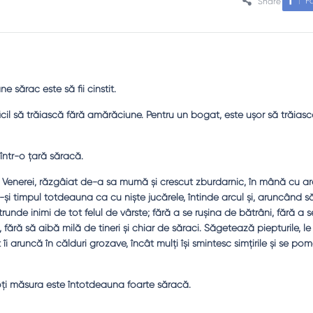
F
Share
 sărac este să fii cinstit.
ficil să trăiască fără amărăciune. Pentru un bogat, este uşor să trăiasc
 într-o ţară săracă.
l Venerei, răzgâiat de-a sa mumă şi crescut zburdarnic, în mână cu arc
 timpul totdeauna ca cu nişte jucărele, întinde arcul şi, aruncând să
trunde inimi de tot felul de vârste; fără a se ruşina de bătrâni, fără a
ofi, fără să aibă milă de tineri şi chiar de săraci. Săgetează piepturile, le
îi aruncă în călduri grozave, încât mulţi îşi smintesc simţirile şi se p
ţi măsura este întotdeauna foarte săracă.