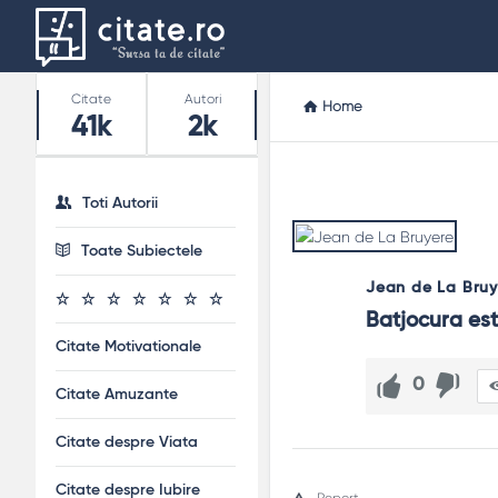
Stats
Citate
Autori
Home
41k
2k
Toti Autorii
Toate Subiectele
Jean de La Bruy
Batjocura est
Citate Motivationale
0
Citate Amuzante
Citate despre Viata
Citate despre Iubire
Report