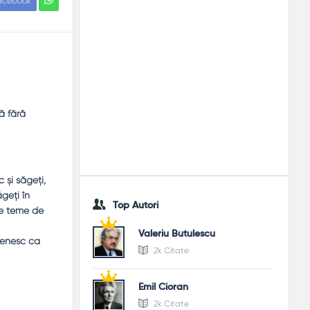
acebook
ă fără
 şi săgeţi,
geţi în
Top Autori
 se teme de
Valeriu Butulescu
omenesc ca
2k Citate
Emil Cioran
2k Citate