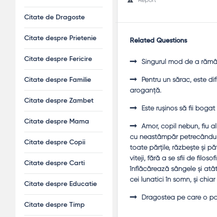
Citate de Dragoste
Citate despre Prietenie
Related Questions
Citate despre Fericire
Singurul mod de a rămâne
Pentru un sărac, este di
Citate despre Familie
aroganţă.
Citate despre Zambet
Este ruşinos să fii bogat
Citate despre Mama
Amor, copil nebun, fiu a
cu neastâmpăr petrecându-şi
Citate despre Copii
toate părţile, răzbeşte şi pă
viteji, fără a se sfii de filos
Citate despre Carti
înflăcărează sângele şi atât 
cei lunatici în somn, şi chiar
Citate despre Educatie
Dragostea pe care o po
Citate despre Timp