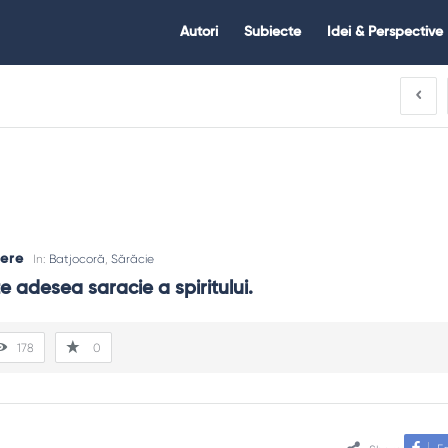
Citate.ro
Citate.ro
Autori
Subiecte
Idei & Perspective
Navigation
ere
In:
Batjocoră
,
Sărăcie
e adesea saracie a spiritului.
178
0