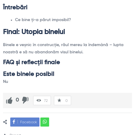
Întrebări
Ce bine ți-a părut imposibil?
Final: Utopia binelui
Binele e veșnic în construcție, răul mereu la îndemână – lupta
noastră e să nu abandonăm visul binelui.
FAQ și reflecții finale
Este binele posibil
Nu
0
72
0
Facebook