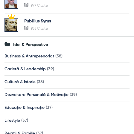
977 Citate
Publilius Syrus
935 Citate
Idei & Perspective
Business & Antreprenoriat
(38)
Carieră & Leadership
(39)
Cultură & Istorie
(38)
Dezvoltare Personală & Motivație
(39)
Educație & Inspirație
(37)
Lifestyle
(37)
Relații & Familie
(37)