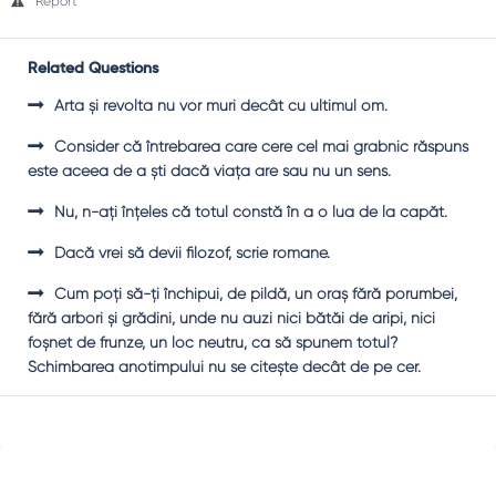
Report
Related Questions
Arta și revolta nu vor muri decât cu ultimul om.
Consider că întrebarea care cere cel mai grabnic răspuns
este aceea de a ști dacă viața are sau nu un sens.
Nu, n-ați înțeles că totul constă în a o lua de la capăt.
Dacă vrei să devii filozof, scrie romane.
Cum poți să-ți închipui, de pildă, un oraș fără porumbei,
fără arbori și grădini, unde nu auzi nici bătăi de aripi, nici
foșnet de frunze, un loc neutru, ca să spunem totul?
Schimbarea anotimpului nu se citește decât de pe cer.
Sidebar
Adv