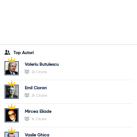
Top Autori
Valeriu Butulescu
2k Citate
Emil Cioran
2k Citate
Mircea Eliade
1k Citate
Vasile Ghica