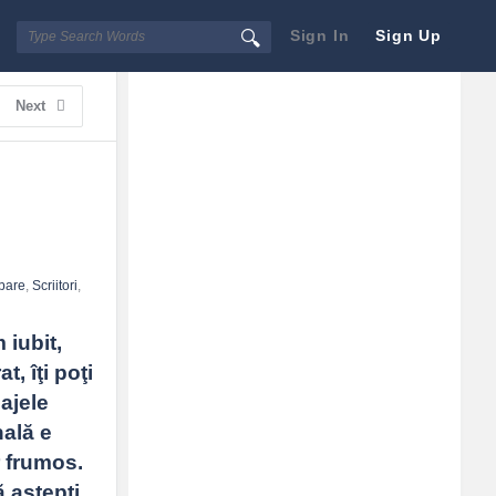
Sign In
Sign Up
Sidebar
Adv
Next
250x250
bare
,
Scriitori
,
iubit, 
 îţi poţi 
ajele 
ală e 
 frumos. 
aştepţi, 