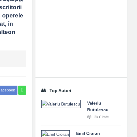
riitorii 
, operele 
t, în 
teori 
Top Autori
Facebook
Valeriu
Butulescu
2k Citate
Emil Cioran