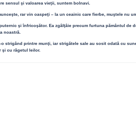
e sensul şi valoarea vieţii, suntem bolnavi.
nceşte, rar vin oaspeţi – la un ceainic care fierbe, muştele nu u
uternic şi înfricoşător. Ea zgâlţâie precum furtuna pământul de 
a noastră.
o strigând printre munţi, iar strigătele sale au sosit odată cu sun
 şi cu răgetul leilor.