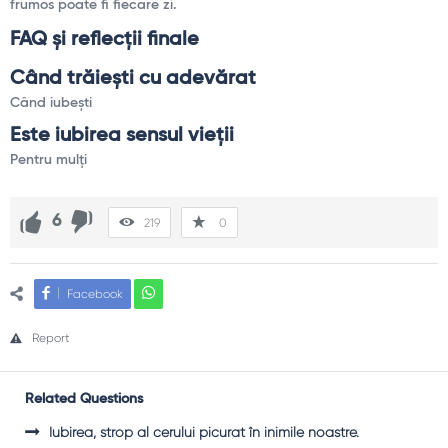
frumos poate fi fiecare zi.
FAQ și reflecții finale
Când trăiești cu adevărat
Când iubești
Este iubirea sensul vieții
Pentru mulți
6
219
0
Facebook
Report
Related Questions
Iubirea, strop al cerului picurat în inimile noastre.