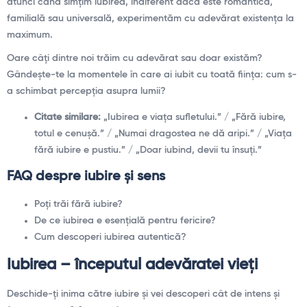
atunci când simțim iubirea, indiferent dacă este romantică,
familială sau universală, experimentăm cu adevărat existența la
maximum.
Oare câți dintre noi trăim cu adevărat sau doar existăm?
Gândește-te la momentele în care ai iubit cu toată ființa: cum s-
a schimbat percepția asupra lumii?
Citate similare:
„Iubirea e viața sufletului.” / „Fără iubire,
totul e cenușă.” / „Numai dragostea ne dă aripi.” / „Viața
fără iubire e pustiu.” / „Doar iubind, devii tu însuți.”
FAQ despre iubire și sens
Poți trăi fără iubire?
De ce iubirea e esențială pentru fericire?
Cum descoperi iubirea autentică?
Iubirea – începutul adevăratei vieți
Deschide-ți inima către iubire și vei descoperi cât de intens și