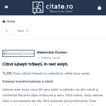
Cita
Home
Next
Alexandre Dumas
In:
Celebre
,
Iubire
Când iubești trăiești, în rest exiști.
TL;DR:
Doar iubind trăiești cu adevărat; altfel doar exiști.
Puterea transformatoare a iubirii
Iubirea este forța care dă sens vieții, scoțându-ne din rutină și
conferind fiecărei clipe strălucire și sens. Fără iubire, viața devine
doar o succesiune de zile, fără savoare sau profunzime. Doar