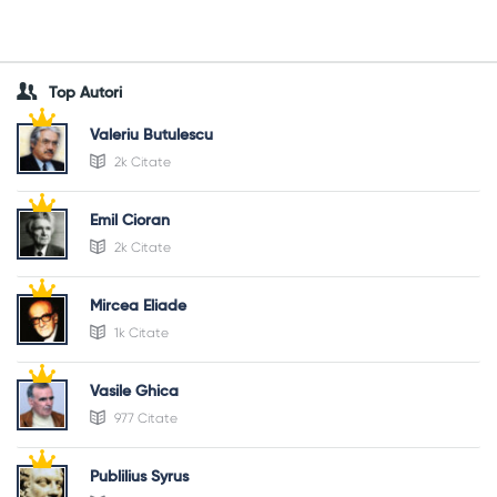
Top Autori
Valeriu Butulescu
2k Citate
Emil Cioran
2k Citate
Mircea Eliade
1k Citate
Vasile Ghica
977 Citate
Publilius Syrus