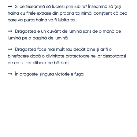
Şi ce înseamnă să lucrezi prin iubire? Înseamnă să ţeşi
haina cu firele extrase din propria ta inimă, conştient că cea
care va purta haina va fi iubita ta...
Dragostea e un cuvânt de lumină scris de o mână de
lumină pe o pagină de lumină.
Dragostea face mai mult rău decât bine şi ar fi o
binefacere dacă o divinitate protectoare ne-ar descotorosi
de ea si i-ar elibera pe bărbaţi.
În dragoste, singura victorie e fuga.
Sidebar
Adv
250x250