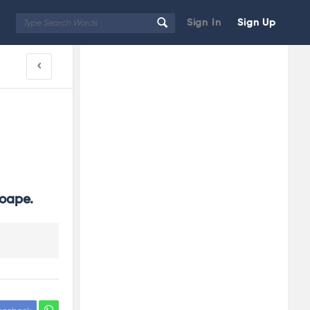
Sign In
Sign Up
Sidebar
Adv
250x250
toape.