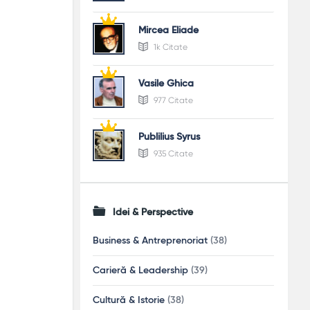
Mircea Eliade
1k Citate
Vasile Ghica
977 Citate
Publilius Syrus
935 Citate
Idei & Perspective
Business & Antreprenoriat
(38)
Carieră & Leadership
(39)
Cultură & Istorie
(38)