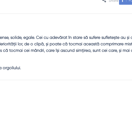
F
Share
ense, solide, egale. Cei cu adevărat în stare să sufere sufletește au și 
nferiorității lor, de o clipă, și poate că tocmai această comprimare mis
 că tocmai cei mândri, care își ascund simțirea, sunt cei care, și mai a
 orgoliului.