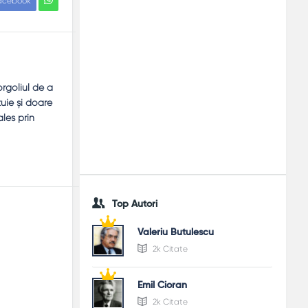
acebook
orgoliul de a
tuie și doare
les prin
Top Autori
Valeriu Butulescu
2k Citate
Emil Cioran
2k Citate