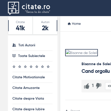
Stats
Citate
Autori
Home
41k
2k
Toti Autorii
Toate Subiectele
Bisanne de Solei
Cand orgoliu 
Citate Motivationale
1
Citate Amuzante
Citate despre Viata
Citate despre Iubire
Report