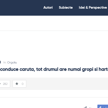
Citate.ro
Citate.ro
Autori
Subiecte
Idei & Perspective
Navigation
l
In:
Orgoliu
conduce caruta, tot drumul are numai gropi si har
282
0