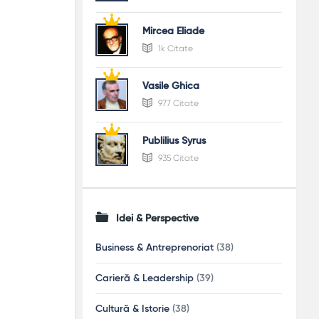
Mircea Eliade
1k Citate
Vasile Ghica
977 Citate
Publilius Syrus
935 Citate
Idei & Perspective
Business & Antreprenoriat
(38)
Carieră & Leadership
(39)
Cultură & Istorie
(38)