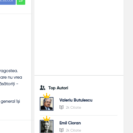
acebook
Dragostea.
care nu vrea
sătoriţi -
Top Autori
Valeriu Butulescu
general îşi
2k Citate
Emil Cioran
2k Citate