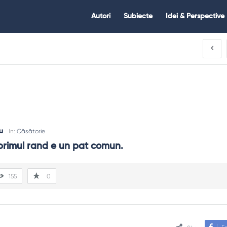
Citate.ro
Citate.ro
Autori
Subiecte
Idei & Perspective
Navigation
u
In:
Căsătorie
primul rand e un pat comun.
155
0