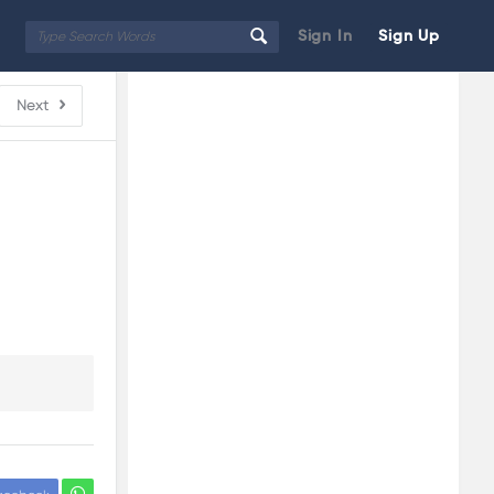
Sign In
Sign Up
Sidebar
Adv
Next
250x250