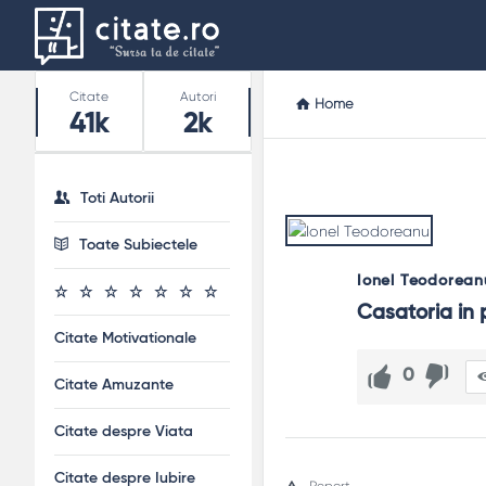
Stats
Citate
Autori
Home
41k
2k
Toti Autorii
Toate Subiectele
Ionel Teodorean
Casatoria in 
Citate Motivationale
0
Citate Amuzante
Citate despre Viata
Citate despre Iubire
Report