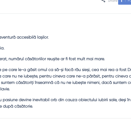
F
Share
ventură accesibilă laşilor.
ia.
arat, numărul căsătoriilor reuşite ar fi fost mult mai mare.
ile pe care le-a găsit omul ca să-şi facă rău sieşi, cea mai rea a fost 
 care nu ne iubeşte, pentru cineva care ne-a părăsit, pentru cineva 
suntem căsătoriţi înseamnă că nu ne iubeşte nimeni, dacă suntem că
lavie.
 pasiune devine inevitabil orb din cauza obiectului iubirii sale, deşi în 
e după căsătorie.