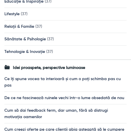
Educație & Inspirație
(37)
Lifestyle
(37)
Relații & Familie
(37)
Sănătate & Psihologie
(37)
Tehnologie & Inovație
(37)
Idei proaspete, perspective luminoase
Ce îți spune vocea ta interioară și cum o poți schimba pas cu
pas
De ce ne fascinează ruinele vechi într-o lume obsedată de nou
Cum să dai feedback ferm, dar uman, fără să distrugi
motivația oamenilor
Cum creezi oferte pe care clienții abia așteaptă să le cumpere