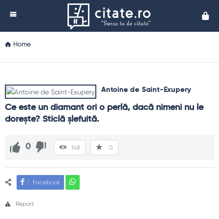
Cita
Home
Antoine de Saint-Exupery
Ce este un diamant ori o perlă, dacă nimeni nu le 
doreşte? Sticlă şlefuită.
0
148
0
Facebook
Report