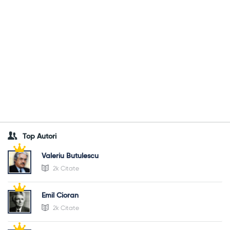
Top Autori
Valeriu Butulescu
2k Citate
Emil Cioran
2k Citate