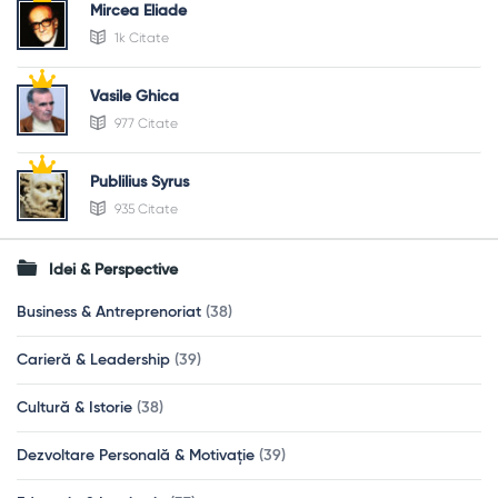
Mircea Eliade
1k Citate
Vasile Ghica
977 Citate
Publilius Syrus
935 Citate
Idei & Perspective
Business & Antreprenoriat
(38)
Carieră & Leadership
(39)
Cultură & Istorie
(38)
Dezvoltare Personală & Motivație
(39)