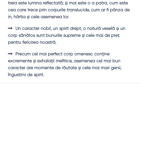
treia este lumina reflectată; şi mai este o a patra, cum este
cea care trece prin corpurile translucide, cum ar fi pânza de
in, hârtia şi cele asemenea lor.
Un caracter nobil, un spirit drept, o natură veselă şi un
corp sănătos sunt bunurile supreme şi cele mai de preţ
pentru fericirea noastră.
Precum cel mai perfect corp omenesc conţine
excremente şi exhalaţii mefitice, asemenea cel mai bun
caracter are momente de răutate şi cele mai mari genii,
îngustimi de spirit.
Sidebar
Adv
250x250