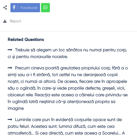
Facebook
Report
Related Questions
Trebuie să alegem un loc sănătos nu numai pentru corp,
ci şi pentru moravurile noastre.
Precum cineva poartă greutatea propriului corp, fără a o
simţi sau a-i fi străină, tot astfel nu ne deranjează copiii
noştri, ci numai ai altora. De aceea, fiecare are în aproapele
său o oglindă, în care-şi vede propriile defecte, greşeli, vicii,
obiceiuri rele. Reacţia este aceea a câinelui care privindu-se
în oglindă latră neştiind că-şi atenţionează propria sa
imagine.
Luminile care pun în evidenţă corpurile opace sunt de
patru feluri. Acestea sunt: lumina difuză, cum este cea
atmosferică... Şi cea directă, cum este aceea a Soarelui... A