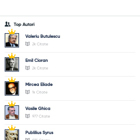
Top Autori
Valeriu Butulescu
2k Citate
Emil Cioran
2k Citate
Mircea Eliade
1k Citate
Vasile Ghica
977 Citate
Publilius Syrus