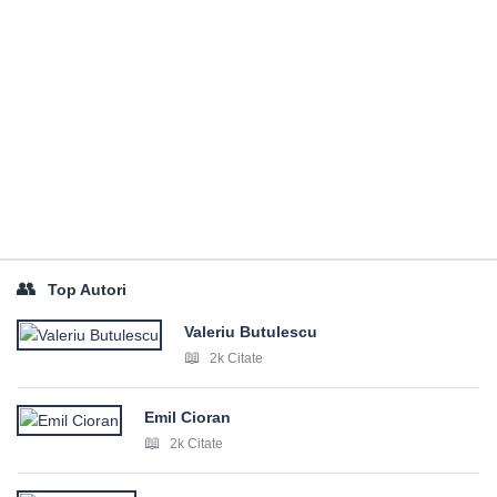
Top Autori
Valeriu Butulescu
2k Citate
Emil Cioran
2k Citate