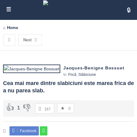
Cita
Home
Next
Jacques-Benigne Bossuet
In:
Frică
,
Slăbiciune
Cea mai mare dintre slabiciuni este marea frica de 
a nu parea slab.
1
0
167
Facebook