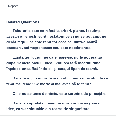
Report
Related Questions
Tabu-urile care se referă la arbori, plante, locuinţe,
aşezări omeneşti, sunt nestatornice şi nu se pot supune
decât regulii că este tabu tot ceea ce, dintr-o cauză
oarecare, stârneşte teama sau este neprietenos.
Există trei lucruri pe care, pare-se, nu le pot realiza
după maniera omului ideal: virtutea fără incertitudine,
înţelepciunea fără îndoieli şi curajul lipsit de teamă.
Dacă te uiţi în inima ta şi nu afli nimic rău acolo, de ce
te-ai mai teme? Ce motiv ai mai avea să te temi?
Cine nu se teme de nimic, este surprins de primejdie.
Dacă la suprafaţa creierului uman ar lua naştere o
idee, ea s-ar sinucide din teama de singurătate.