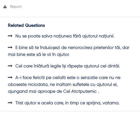
Report
Related Questions
Nu se poate salva naţiunea fără ajutorul naţiunii.
E bine să te înduioşezi de nenorocirea prietenilor tăi, dar
mai bine este să le vii în ajutor.
Cel care înlătură legile îşi răpeşte ajutorul cel dintâi.
A-i face fericiti pe ceilalti este o senzatie care nu ne
oboseste niciodata, ne inaltam sufletele cu ajutorul ei,
ajungand mai aproape de Cel Atotputernic .
Trist ajutor e acela care, in timp ce sprijina, vatama.
Sidebar
Adv