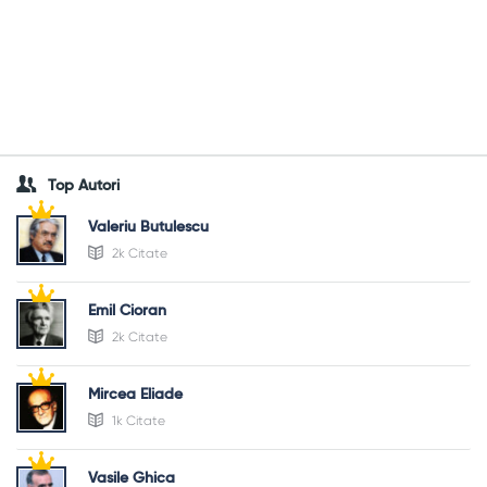
Top Autori
Valeriu Butulescu
2k Citate
Emil Cioran
2k Citate
Mircea Eliade
1k Citate
Vasile Ghica