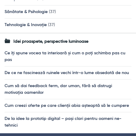
Sănătate & Psihologie
(37)
Tehnologie & Inovație
(37)
Idei proaspete, perspective luminoase
Ce îți spune vocea ta interioară și cum o poți schimba pas cu
pas
De ce ne fascinează ruinele vechi într-o lume obsedată de nou
Cum să dai feedback ferm, dar uman, fără să distrugi
motivația oamenilor
Cum creezi oferte pe care clienții abia așteaptă să le cumpere
De la idee la prototip digital – pași clari pentru oameni ne-
tehnici