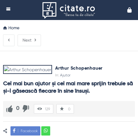
Cita
Home
Next
Arthur Schopenhauer
In:
Ajutor
Cel mai bun ajutor şi cel mai mare sprijin trebuie să 
şi-l găsească fiecare în sine însuşi.
0
129
0
Facebook