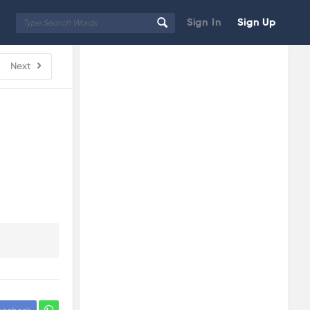
Sign In
Sign Up
Sidebar
Adv
Next
250x250