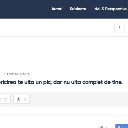
Citate.ro
Citate.ro
Autori
Subiecte
Idei & Perspective
Navigation
In:
Fericire
,
Uitare
icirea te uita un pic, dar nu uita complet de tine.
161
0