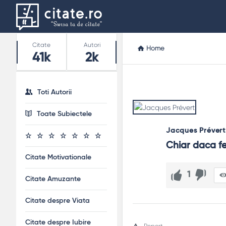
Stats
Citate
Autori
Home
41k
2k
Toti Autorii
Toate Subiectele
Jacques Prévert
Chiar daca fer
Citate Motivationale
1
Citate Amuzante
Citate despre Viata
Citate despre Iubire
Report