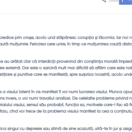
F
Share
redice prin oraşe, acolo und stăpânesc corupţia şi lăcomia. Iar noi n
caută mulţumire. Fericirea cere unire, în timp ce mulţumirea caută distr
ice au arătat clar că interdicţii provenind din conştiinţa morală împied
care externă. Dar este o sarcină mult mai dificilă să aflăm care este nat
stiţiare şi punitive care se manifestă, spre surpriza noastră, acolo u
a visului latent în vis manifest îl voi numi lucrarea visului. Munca op
ns invers, o voi numi travaliul analizei. De celelalte probleme privind 
erialului visului, sensul său probabil, funcţia sa, motivele care-l fac să fi
ziu, cînd voi trece de la problema visului manifest la cea a conţinutu
ica singur cu depresie sau stimă de sine scazută, uită-te în jur şi asi