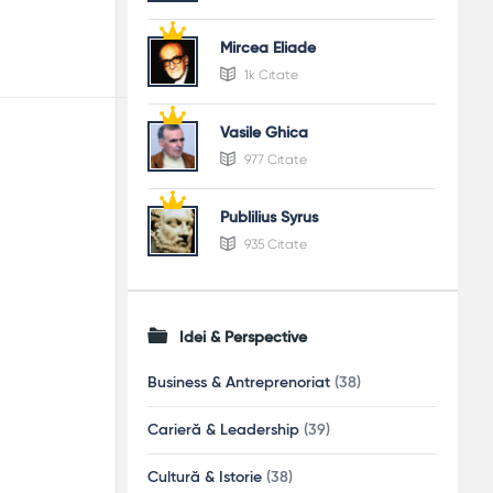
Mircea Eliade
1k Citate
Vasile Ghica
977 Citate
Publilius Syrus
935 Citate
Idei & Perspective
Business & Antreprenoriat
(38)
Carieră & Leadership
(39)
Cultură & Istorie
(38)