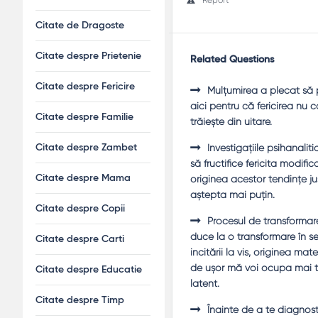
Citate de Dragoste
Citate despre Prietenie
Related Questions
Citate despre Fericire
Mulţumirea a plecat să p
aici pentru că fericirea nu 
Citate despre Familie
trăieşte din uitare.
Investigaţiile psihanalit
Citate despre Zambet
să fructifice fericita modifi
originea acestor tendinţe ju
Citate despre Mama
aştepta mai puţin.
Citate despre Copii
Procesul de transformare 
duce la o transformare în se
Citate despre Carti
incitării la vis, originea mat
de uşor mă voi ocupa mai tîr
Citate despre Educatie
latent.
Citate despre Timp
Înainte de a te diagnost