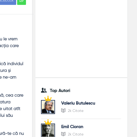
acebook
u le vrem
acţia care
ică individul
ura şi
nde ne-am
Top Autori
usă, cea care
natura
Valeriu Butulescu
e uitat atît
2k Citate
lui său
Emil Cioran
gură-te că nu
2k Citate