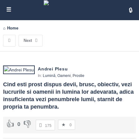
Cita
Home
Next
Andrei Plesu
In:
Lumină
,
Oameni
,
Prostie
Cind esti prost dispus devii, brusc, obiectiv, vezi 
lucrurile si oamenii in lumina lor adevarata, adica 
insuficienta vezi penumbrele lumii, starnit de 
propria ta penumbra.
0
0
175