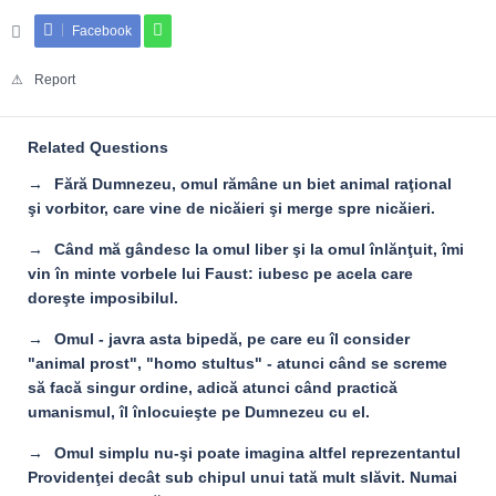
Facebook
Report
Related Questions
Fără Dumnezeu, omul rămâne un biet animal raţional
şi vorbitor, care vine de nicăieri şi merge spre nicăieri.
Când mă gândesc la omul liber şi la omul înlănţuit, îmi
vin în minte vorbele lui Faust: iubesc pe acela care
doreşte imposibilul.
Omul - javra asta bipedă, pe care eu îl consider
"animal prost", "homo stultus" - atunci când se screme
să facă singur ordine, adică atunci când practică
umanismul, îl înlocuieşte pe Dumnezeu cu el.
Omul simplu nu-şi poate imagina altfel reprezentantul
Providenţei decât sub chipul unui tată mult slăvit. Numai