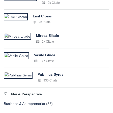
2k Citate
Emil Cioran
2k Citate
Mircea Eliade
1k Citate
Vasile Ghica
977 Citate
Publilius Syrus
935 Citate
Idei & Perspective
Business & Antreprenoriat
(38)