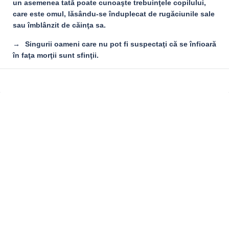
un asemenea tată poate cunoaşte trebuinţele copilului,
care este omul, lăsându-se înduplecat de rugăciunile sale
sau îmblânzit de căinţa sa.
Singurii oameni care nu pot fi suspectaţi că se înfioară
în faţa morţii sunt sfinţii.
Sidebar
Adv
250x250