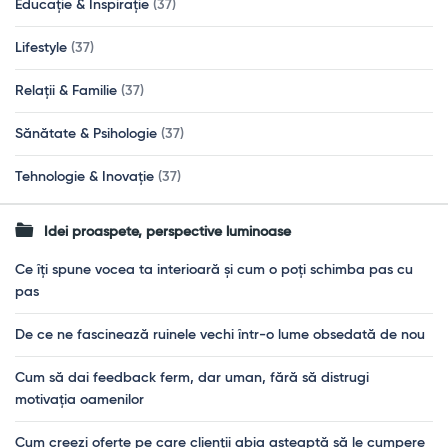
Educație & Inspirație
(37)
Lifestyle
(37)
Relații & Familie
(37)
Sănătate & Psihologie
(37)
Tehnologie & Inovație
(37)
Idei proaspete, perspective luminoase
Ce îți spune vocea ta interioară și cum o poți schimba pas cu
pas
De ce ne fascinează ruinele vechi într-o lume obsedată de nou
Cum să dai feedback ferm, dar uman, fără să distrugi
motivația oamenilor
Cum creezi oferte pe care clienții abia așteaptă să le cumpere