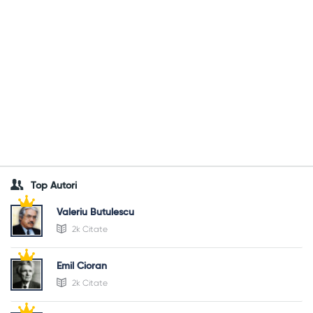
Top Autori
Valeriu Butulescu
2k Citate
Emil Cioran
2k Citate