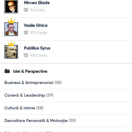
Mircea Eliade
1k Citate
Vasile Ghica
977 Citate
Publilius Syrus
935 Citate
Idei & Perspective
Business & Antreprenoriat
(38)
Carieră & Leadership
(39)
Cultură & Istorie
(38)
Dezvoltare Personală & Motivație
(39)