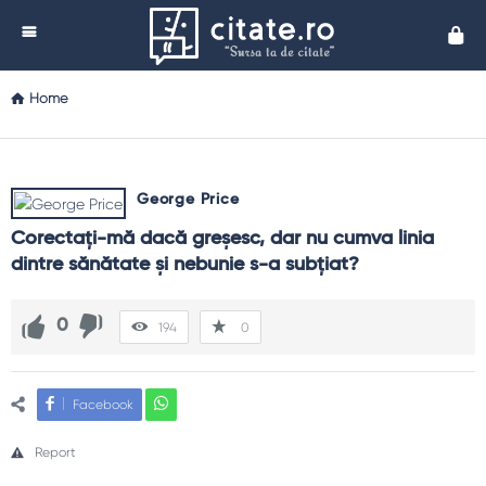
Cita
Home
George Price
Corectaţi-mă dacă greşesc, dar nu cumva linia 
dintre sănătate şi nebunie s-a subţiat?
0
194
0
Facebook
Report