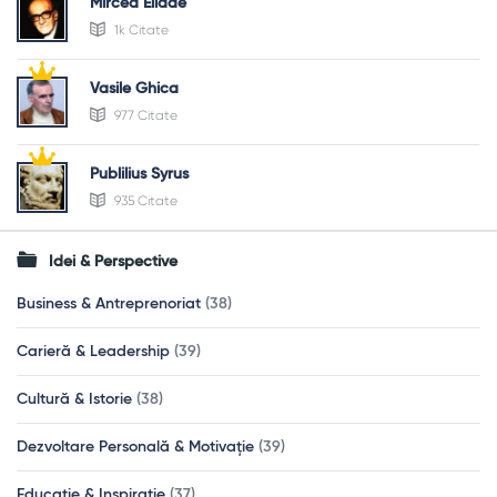
Mircea Eliade
1k Citate
Vasile Ghica
977 Citate
Publilius Syrus
935 Citate
Idei & Perspective
Business & Antreprenoriat
(38)
Carieră & Leadership
(39)
Cultură & Istorie
(38)
Dezvoltare Personală & Motivație
(39)
Educație & Inspirație
(37)