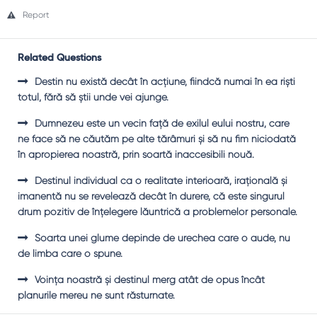
Report
Related Questions
Destin nu există decât în acţiune, fiindcă numai în ea rişti
totul, fără să ştii unde vei ajunge.
Dumnezeu este un vecin faţă de exilul eului nostru, care
ne face să ne căutăm pe alte tărâmuri şi să nu fim niciodată
în apropierea noastră, prin soartă inaccesibili nouă.
Destinul individual ca o realitate interioară, iraţională şi
imanentă nu se revelează decât în durere, că este singurul
drum pozitiv de înţelegere lăuntrică a problemelor personale.
Soarta unei glume depinde de urechea care o aude, nu
de limba care o spune.
Voinţa noastră şi destinul merg atât de opus încât
planurile mereu ne sunt răsturnate.