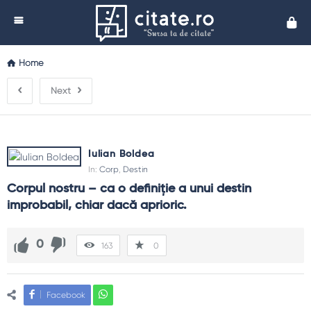
Cita
Home
Next
Iulian Boldea
In:
Corp
,
Destin
Corpul nostru – ca o definiție a unui destin 
improbabil, chiar dacă aprioric.
0
163
0
Facebook