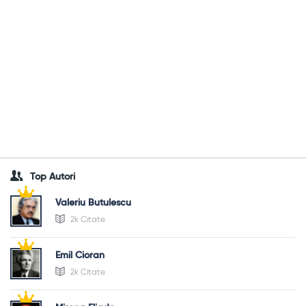
Top Autori
Valeriu Butulescu
2k Citate
Emil Cioran
2k Citate