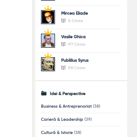
Mircea Eliade
1k Citate
Vasile Ghica
977 Citate
Publilius Syrus
935 Citate
Idei & Perspective
Business & Antreprenoriat
(38)
Carieră & Leadership
(39)
Cultură & Istorie
(38)