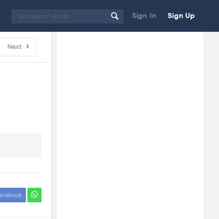
Sign In
Sign Up
Sidebar
Adv
Next
250x250
acebook