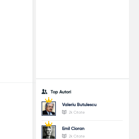
Top Autori
Valeriu Butulescu
2k Citate
Emil Cioran
2k Citate