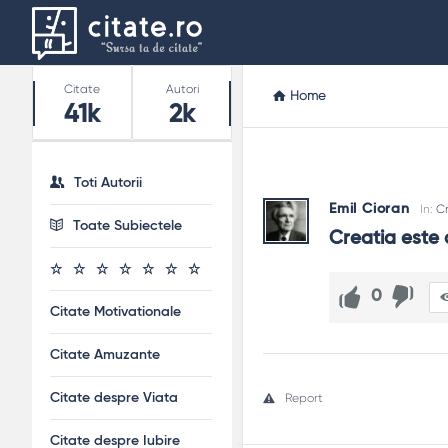
Stats
Citate
Autori
Home
41k
2k
Toti Autorii
Emil Cioran
In:
Cr
Toate Subiectele
Creatia este 
0
Citate Motivationale
Citate Amuzante
Citate despre Viata
Report
Citate despre Iubire