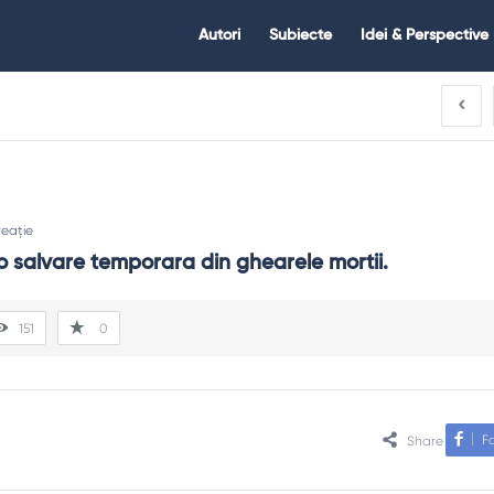
Citate.ro
Citate.ro
Autori
Subiecte
Idei & Perspective
Navigation
eație
o salvare temporara din ghearele mortii.
151
0
F
Share