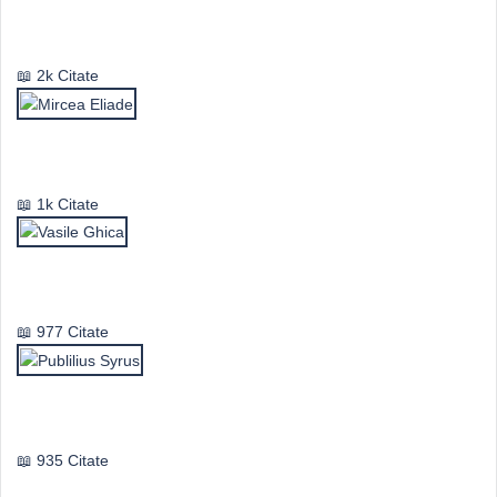
Emil Cioran
2k Citate
Mircea Eliade
1k Citate
Vasile Ghica
977 Citate
Publilius Syrus
935 Citate