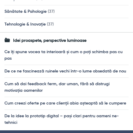
Sănătate & Psihologie
(37)
Tehnologie & Inovație
(37)
Idei proaspete, perspective luminoase
Ce îți spune vocea ta interioară și cum o poți schimba pas cu
pas
De ce ne fascinează ruinele vechi într-o lume obsedată de nou
Cum să dai feedback ferm, dar uman, fără să distrugi
motivația oamenilor
Cum creezi oferte pe care clienții abia așteaptă să le cumpere
De la idee la prototip digital – pași clari pentru oameni ne-
tehnici