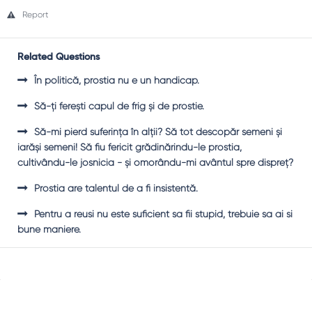
Report
Related Questions
În politică, prostia nu e un handicap.
Să-ţi fereşti capul de frig şi de prostie.
Să-mi pierd suferinţa în alţii? Să tot descopăr semeni şi
iarăşi semeni! Să fiu fericit grădinărindu-le prostia,
cultivându-le josnicia - şi omorându-mi avântul spre dispreţ?
Prostia are talentul de a fi insistentă.
Pentru a reusi nu este suficient sa fii stupid, trebuie sa ai si
bune maniere.
Sidebar
Adv