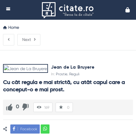
Cita
Home
Next
Jean de La Bruyere
In:
Prostie
,
Reguli
Cu cât regula e mai strictă, cu atât capul care a 
conceput-o e mai prost.
0
169
0
Facebook