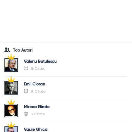
Top Autori
Valeriu Butulescu
2k Citate
Emil Cioran
2k Citate
Mircea Eliade
1k Citate
Vasile Ghica