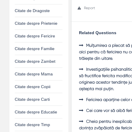
Report
Citate de Dragoste
Citate despre Prietenie
Related Questions
Citate despre Fericire
Mulţumirea a plecat să p
Citate despre Familie
aici pentru că fericirea nu 
trăieşte din uitare.
Citate despre Zambet
Investigaţiile psihanalit
Citate despre Mama
să fructifice fericita modifi
originea acestor tendinţe ju
Citate despre Copii
aştepta mai puţin.
Citate despre Carti
Fericirea aparţine celor 
Cei care vor să aibă fer
Citate despre Educatie
Cheia pentru inexplicabi
Citate despre Timp
dorinţa zvăpăiată de fericir