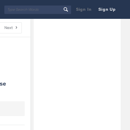
Sign In
Sign Up
Sidebar
Adv
Next
250x250
se 