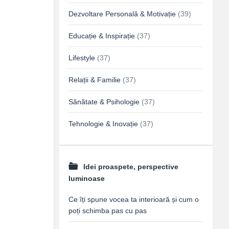
Dezvoltare Personală & Motivație
(39)
Educație & Inspirație
(37)
Lifestyle
(37)
Relații & Familie
(37)
Sănătate & Psihologie
(37)
Tehnologie & Inovație
(37)
Idei proaspete, perspective
luminoase
Ce îți spune vocea ta interioară și cum o
poți schimba pas cu pas