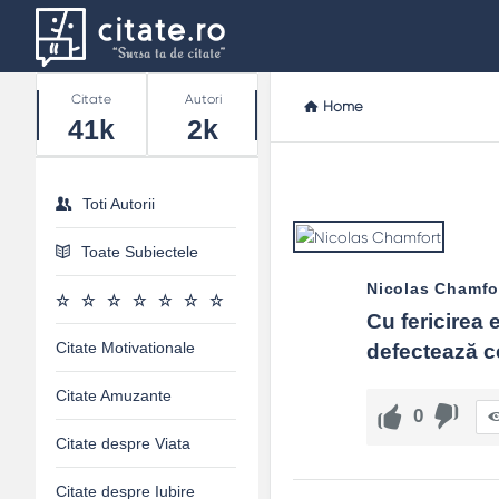
Stats
Citate
Autori
Home
41k
2k
Toti Autorii
Toate Subiectele
Nicolas Chamfo
Cu fericirea 
Citate Motivationale
defectează ce
Citate Amuzante
0
Citate despre Viata
Citate despre Iubire