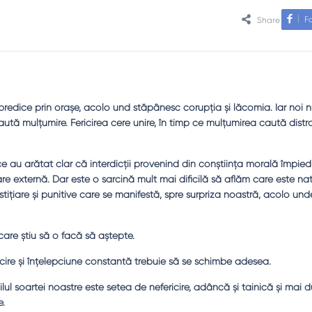
F
Share
redice prin oraşe, acolo und stăpânesc corupţia şi lăcomia. Iar noi n
caută mulţumire. Fericirea cere unire, în timp ce mulţumirea caută distr
ice au arătat clar că interdicţii provenind din conştiinţa morală împied
care externă. Dar este o sarcină mult mai dificilă să aflăm care este nat
stiţiare şi punitive care se manifestă, spre surpriza noastră, acolo u
care ştiu să o facă să aştepte.
icire şi înţelepciune constantă trebuie să se schimbe adesea.
lul soartei noastre este setea de nefericire, adâncă şi tainică şi mai 
e.