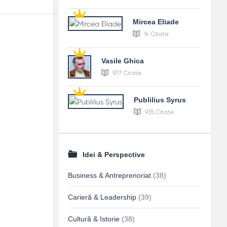
Mircea Eliade
1k Citate
Vasile Ghica
977 Citate
Publilius Syrus
935 Citate
Idei & Perspective
Business & Antreprenoriat
(38)
Carieră & Leadership
(39)
Cultură & Istorie
(38)