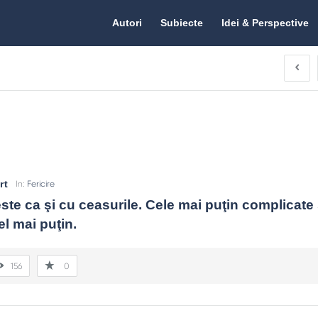
Citate.ro
Citate.ro
Autori
Subiecte
Idei & Perspective
Navigation
rt
In:
Fericire
este ca şi cu ceasurile. Cele mai puţin complicate 
l mai puţin.
156
0