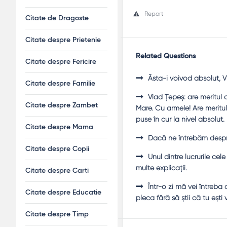
Report
Citate de Dragoste
Citate despre Prietenie
Related Questions
Citate despre Fericire
Ăsta-i voivod absolut, Vl
Citate despre Familie
Vlad Ţepeş: are meritul
Citate despre Zambet
Mare. Cu armele! Are meritul
puse în cur la nivel absolut.
Citate despre Mama
Dacă ne întrebăm despre 
Citate despre Copii
Unul dintre lucrurile ce
multe explicaţii.
Citate despre Carti
Într-o zi mă vei întreb
Citate despre Educatie
pleca fără să ştii că tu eşti
Citate despre Timp