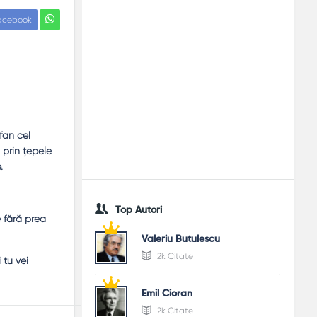
acebook
fan cel
 prin ţepele
.
Top Autori
e fără prea
Valeriu Butulescu
2k Citate
 tu vei
Emil Cioran
2k Citate