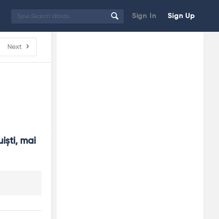
Sign In
Sign Up
Sidebar
Adv
Next
250x250
işti, mai 