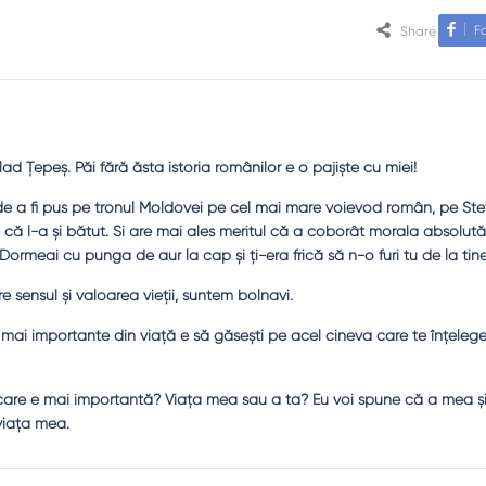
F
Share
ad Ţepeş. Păi fără ăsta istoria românilor e o pajişte cu miei!
 de a fi pus pe tronul Moldovei pe cel mai mare voievod român, pe Şte
 că l-a şi bătut. Şi are mai ales meritul că a coborât morala absolută
 Dormeai cu punga de aur la cap şi ţi-era frică să n-o furi tu de la tine
sensul şi valoarea vieţii, suntem bolnavi.
le mai importante din viaţă e să găseşti pe acel cineva care te înţeleg
a care e mai importantă? Viaţa mea sau a ta? Eu voi spune că a mea şi
 viaţa mea.