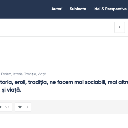
Citate.ro
Citate.ro
Autori
Subiecte
Idei & Perspective
Navigation
:
Eroism
,
Istorie
,
Tradiție
,
Viață
ria, eroii, tradiţia, ne facem mai sociabili, mai altru
 şi viaţă.
193
0