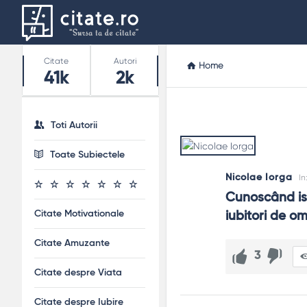
Stats
Citate
Autori
Home
41k
2k
Toti Autorii
Toate Subiectele
Nicolae Iorga
In
Cunoscând isto
Citate Motivationale
iubitori de om
Citate Amuzante
3
Citate despre Viata
Citate despre Iubire