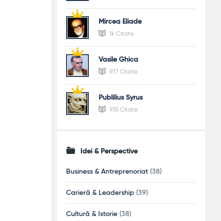
Mircea Eliade
1k Citate
Vasile Ghica
977 Citate
Publilius Syrus
935 Citate
Idei & Perspective
Business & Antreprenoriat
(38)
Carieră & Leadership
(39)
Cultură & Istorie
(38)