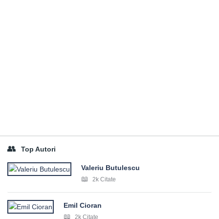
Top Autori
Valeriu Butulescu
2k Citate
Emil Cioran
2k Citate