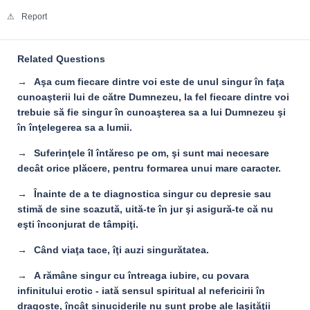
Report
Related Questions
Aşa cum fiecare dintre voi este de unul singur în faţa
cunoaşterii lui de către Dumnezeu, la fel fiecare dintre voi
trebuie să fie singur în cunoaşterea sa a lui Dumnezeu şi
în înţelegerea sa a lumii.
Suferinţele îl întăresc pe om, şi sunt mai necesare
decât orice plăcere, pentru formarea unui mare caracter.
Înainte de a te diagnostica singur cu depresie sau
stimă de sine scazută, uită-te în jur şi asigură-te că nu
eşti înconjurat de tâmpiţi.
Când viaţa tace, îţi auzi singurătatea.
A rămâne singur cu întreaga iubire, cu povara
infinitului erotic - iată sensul spiritual al nefericirii în
dragoste, încât sinuciderile nu sunt probe ale laşităţii