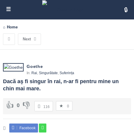
Cita
Home
Next
Goethe
In:
Rai
,
Singurătate
,
Suferința
Dacă aş fi singur în rai, n-ar fi pentru mine un 
chin mai mare.
0
0
116
Facebook