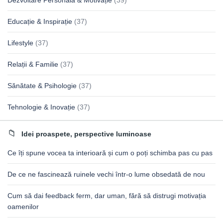
Dezvoltare Personală & Motivație
(39)
Educație & Inspirație
(37)
Lifestyle
(37)
Relații & Familie
(37)
Sănătate & Psihologie
(37)
Tehnologie & Inovație
(37)
Idei proaspete, perspective luminoase
Ce îți spune vocea ta interioară și cum o poți schimba pas cu pas
De ce ne fascinează ruinele vechi într-o lume obsedată de nou
Cum să dai feedback ferm, dar uman, fără să distrugi motivația
oamenilor