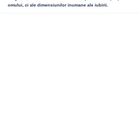
omului, ci ale dimensiunilor inumane ale iubirii.
Sidebar
Adv
250x250