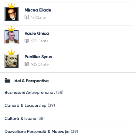
Mircea Eliade
1k Citate
Vasile Ghica
977 Citate
Publilius Syrus
935 Citate
Idei & Perspective
Business & Antreprenoriat
(38)
Carieră & Leadership
(39)
Cultură & Istorie
(38)
Dezvoltare Personală & Motivație
(39)