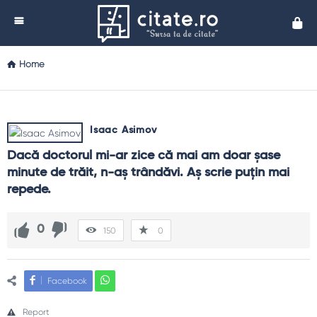
Cita
Home
Isaac Asimov
Dacă doctorul mi-ar zice că mai am doar şase 
minute de trăit, n-aş trândăvi. Aş scrie puţin mai 
repede.
0
150
0
Facebook
Report