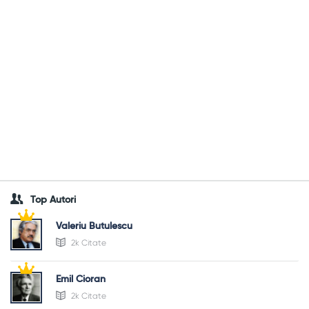
Top Autori
Valeriu Butulescu
2k Citate
Emil Cioran
2k Citate