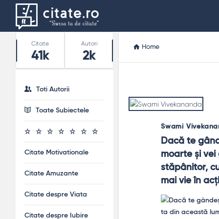
Stats
Citate
Autori
Home
41k
2k
Toti Autorii
Toate Subiectele
Swami Vivekan
Dacă te gânde
Citate Motivationale
moarte și vei
stăpânitor, cu
Citate Amuzante
mai vie în acț
Citate despre Viata
Citate despre Iubire