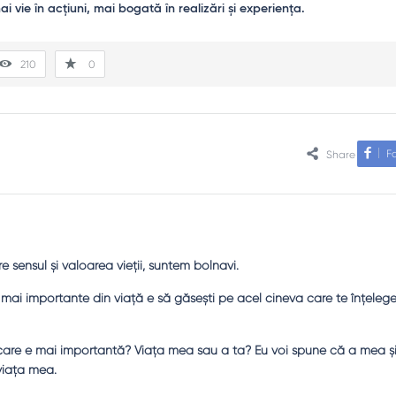
210
0
F
Share
sensul şi valoarea vieţii, suntem bolnavi.
le mai importante din viaţă e să găseşti pe acel cineva care te înţeleg
a care e mai importantă? Viaţa mea sau a ta? Eu voi spune că a mea şi
 viaţa mea.