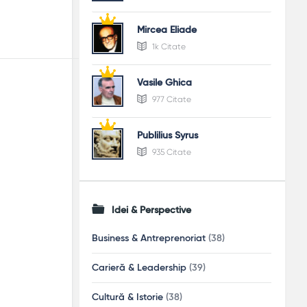
Mircea Eliade
1k Citate
Vasile Ghica
977 Citate
Publilius Syrus
935 Citate
Idei & Perspective
Business & Antreprenoriat
(38)
Carieră & Leadership
(39)
Cultură & Istorie
(38)