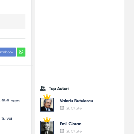
acebook
Top Autori
e fără prea
Valeriu Butulescu
2k Citate
 tu vei
Emil Cioran
2k Citate