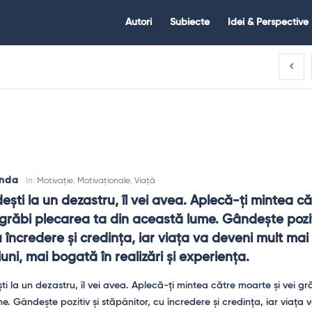
Citate.ro
Citate.ro
Autori
Subiecte
Idei & Perspective
Navigation
anda
In:
Motivație
,
Motivaționale
,
Viață
ști la un dezastru, îl vei avea. Aplecă-ți mintea căt
 grăbi plecarea ta din această lume. Gândește poziti
 încredere și credința, iar viața va deveni mult mai 
iuni, mai bogată în realizări și experiența.