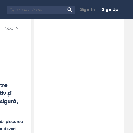
Sign In
Sign Up
Sidebar
Adv
Next
250x250
re 
v și 
sigură, 