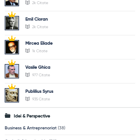
2k Citate
Emil Cioran
2k Citate
Mircea Eliade
1k Citate
Vasile Ghica
977 Citate
Publilius Syrus
935 Citate
Idei & Perspective
Business & Antreprenoriat
(38)