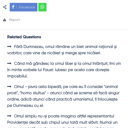
Facebook
Report
Related Questions
Fără Dumnezeu, omul rămâne un biet animal raţional şi
vorbitor, care vine de nicăieri şi merge spre nicăieri.
Când mă gândesc la omul liber şi la omul înlănţuit, îmi vin
în minte vorbele lui Faust: iubesc pe acela care doreşte
imposibilul.
Omul - javra asta bipedă, pe care eu îl consider "animal
prost", "homo stultus" - atunci când se screme să facă singur
ordine, adică atunci când practică umanismul, îl înlocuieşte
pe Dumnezeu cu el.
Omul simplu nu-şi poate imagina altfel reprezentantul
Providenţei decât sub chipul unui tată mult slăvit. Numai un