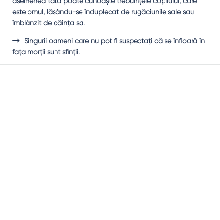
asemenea tată poate cunoaşte trebuinţele copilului, care
este omul, lăsându-se înduplecat de rugăciunile sale sau
îmblânzit de căinţa sa.
Singurii oameni care nu pot fi suspectaţi că se înfioară în
faţa morţii sunt sfinţii.
Sidebar
Adv
250x250