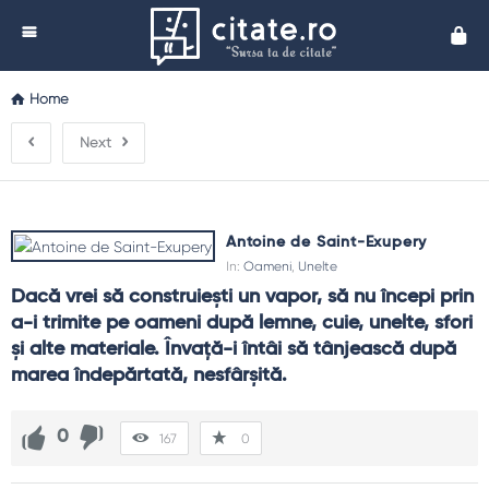
Cita
Home
Next
Antoine de Saint-Exupery
In:
Oameni
,
Unelte
Dacă vrei să construieşti un vapor, să nu începi prin 
a-i trimite pe oameni după lemne, cuie, unelte, sfori 
şi alte materiale. Învaţă-i întâi să tânjească după 
marea îndepărtată, nesfârşită.
0
167
0