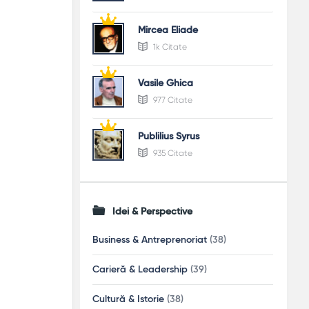
Mircea Eliade
1k Citate
Vasile Ghica
977 Citate
Publilius Syrus
935 Citate
Idei & Perspective
Business & Antreprenoriat
(38)
Carieră & Leadership
(39)
Cultură & Istorie
(38)