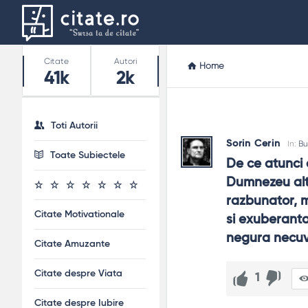
Stats
Citate
Autori
Home
41k
2k
Toti Autorii
Sorin Cerin
In:
Bu
Toate Subiectele
De ce atunci 
Dumnezeu altf
razbunator, m
Citate Motivationale
si exuberanta 
negura necuvi
Citate Amuzante
Citate despre Viata
1
Citate despre Iubire