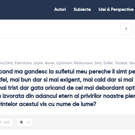
Citate.ro
Citate.ro
Autori
Subiecte
Idei & Perspective
Navigation
nul Simț
,
Eternitate
,
Iubire
,
Nume
,
Optimism
,
Răzbunare
,
Simț
,
Suflet
,
Tristețe
,
Vis
cand ma gandesc la sufletul meu pereche il simt pe
el, mai bun dar si mai exigent, mai cald dar si mai 
ai trist dar gata oricand de cel mai debordant opt
izvorata din adancul etern al privirilor noastre pier
ntelor acestui vis cu nume de lume?
205
0