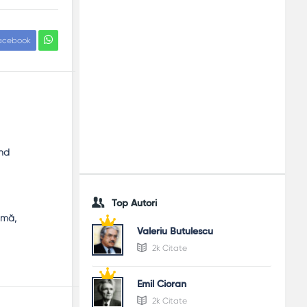
acebook
ind
Top Autori
imă,
Valeriu Butulescu
2k Citate
Emil Cioran
2k Citate