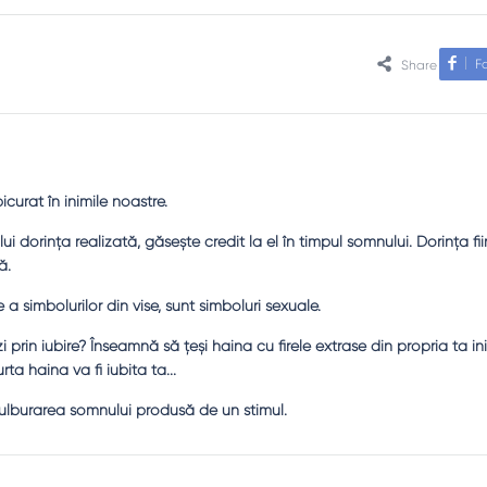
F
Share
picurat în inimile noastre.
lui dorinţa realizată, găseşte credit la el în timpul somnului. Dorinţa fi
ă.
a simbolurilor din vise, sunt simboluri sexuale.
 prin iubire? Înseamnă să ţeşi haina cu firele extrase din propria ta in
ta haina va fi iubita ta...
 tulburarea somnului produsă de un stimul.