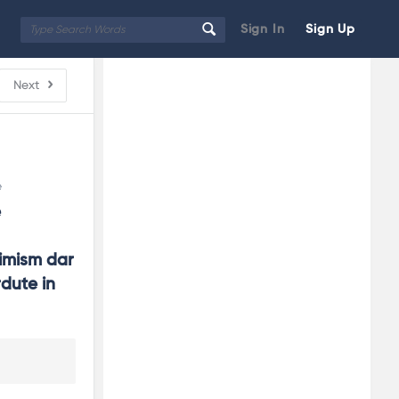
Sign In
Sign Up
Sidebar
Adv
Next
250x250
e
 
imism dar 
dute in 