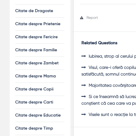
Citate de Dragoste
Report
Citate despre Prietenie
Citate despre Fericire
Related Questions
Citate despre Familie
Iubirea, strop al cerului 
Citate despre Zambet
Visul, care-i oferă copilu
satisfăcută, somnul continu
Citate despre Mama
Majoritatea covârşitoare 
Citate despre Copii
Şi ce înseamnă să lucrezi
Citate despre Carti
conştient că cea care va pur
Visele sunt o reacţie la
Citate despre Educatie
Citate despre Timp