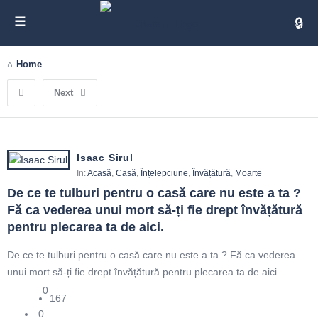
Cita
Home
Next
Isaac Sirul
In:
Acasă
,
Casă
,
Înțelepciune
,
Învățătură
,
Moarte
De ce te tulburi pentru o casă care nu este a ta ? 
Fă ca vederea unui mort să-ți fie drept învățătură 
pentru plecarea ta de aici.
De ce te tulburi pentru o casă care nu este a ta ? Fă ca vederea
unui mort să-ți fie drept învățătură pentru plecarea ta de aici.
0
167
0