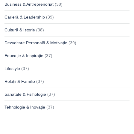
Business & Antreprenoriat
(38)
Carieră & Leadership
(39)
Cultură & Istorie
(38)
Dezvoltare Personală & Motivație
(39)
Educație & Inspirație
(37)
Lifestyle
(37)
Relații & Familie
(37)
Sănătate & Psihologie
(37)
Tehnologie & Inovație
(37)
Idei proaspete, perspective luminoase