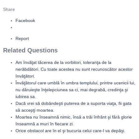
Share
Facebook
Report
Related Questions
Am învăţat tăcerea de la vorbitori, toleranţa de la
nerăbdători. Cu toate acestea nu sunt recunoscător acestor
învăţători.
Învăţătorul care umblă în umbra templului, printre ucenicii lui,
nu dăruieşte înţelepciunea sa ci, mai degrabă, credinţa şi
iubirea sa.
Dacă vrei să dobândeşti puterea de a suporta viaţa, fii gata
să accepţi moartea.
Moartea nu înseamnă nimic, însă a trăi înfrânt şi fără glorie
înseamnă a muri în fiecare zi.
Orice obstacol are în el şi bucuria celui care-l va depăşi.