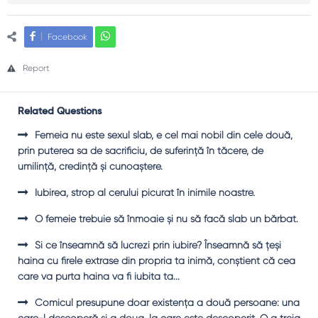
Facebook
Report
Related Questions
Femeia nu este sexul slab, e cel mai nobil din cele două,
prin puterea sa de sacrificiu, de suferinţă în tăcere, de
umilinţă, credinţă şi cunoaştere.
Iubirea, strop al cerului picurat în inimile noastre.
O femeie trebuie să înmoaie şi nu să facă slab un bărbat.
Şi ce înseamnă să lucrezi prin iubire? Înseamnă să ţeşi
haina cu firele extrase din propria ta inimă, conştient că cea
care va purta haina va fi iubita ta...
Comicul presupune doar existenţa a două persoane: una