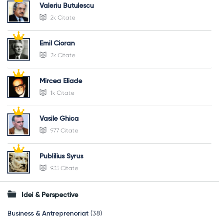
Valeriu Butulescu
2k Citate
Emil Cioran
2k Citate
Mircea Eliade
1k Citate
Vasile Ghica
977 Citate
Publilius Syrus
935 Citate
Idei & Perspective
Business & Antreprenoriat
(38)