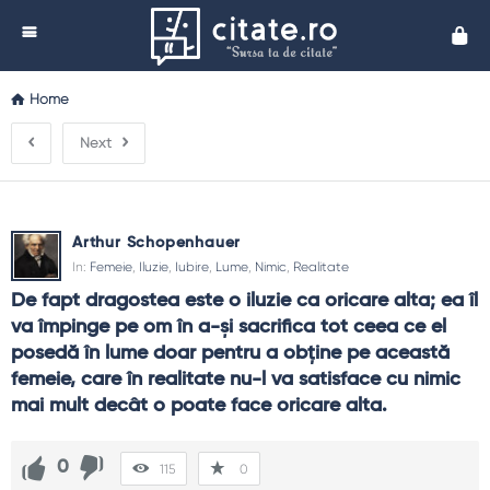
Cita
Home
Next
Arthur Schopenhauer
In:
Femeie
,
Iluzie
,
Iubire
,
Lume
,
Nimic
,
Realitate
De fapt dragostea este o iluzie ca oricare alta; ea îl 
va împinge pe om în a-şi sacrifica tot ceea ce el 
posedă în lume doar pentru a obţine pe această 
femeie, care în realitate nu-l va satisface cu nimic 
mai mult decât o poate face oricare alta.
0
115
0