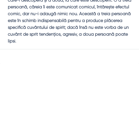
care-l descoperă şi a doua, la care este descoperit. O a treia
persoană, căreia îi este comunicat comicul, întăreşte efectul
comic, dar nu-i adaugă nimic nou. Această a treia persoană
este în schimb indispensabilă pentru a produce plăcerea
specifică cuvântului de spirit; dacă însă nu este vorba de un
cuvânt de sprit tendenţios, agresiv, a doua persoană poate
lipsi.
Sidebar
Adv
250x250