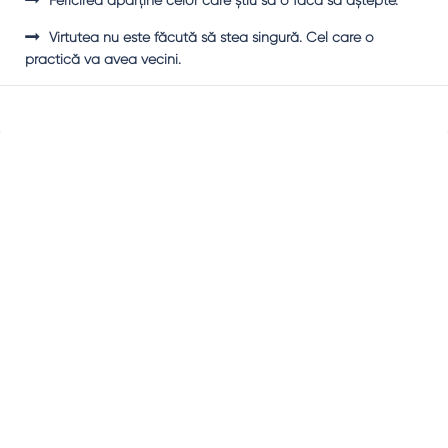
Fericirea aparţine celor care ştiu să o facă să aştepte.
Virtutea nu este făcută să stea singură. Cel care o
practică va avea vecini.
Sidebar
Adv
250x250