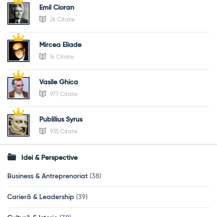
Emil Cioran
2k Citate
Mircea Eliade
1k Citate
Vasile Ghica
977 Citate
Publilius Syrus
935 Citate
Idei & Perspective
Business & Antreprenoriat
(38)
Carieră & Leadership
(39)