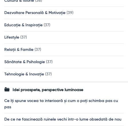
Cultură & Istorie
(38)
Dezvoltare Personală & Motivație
(39)
Educație & Inspirație
(37)
Lifestyle
(37)
Relații & Familie
(37)
Sănătate & Psihologie
(37)
Tehnologie & Inovație
(37)
Idei proaspete, perspective luminoase
Ce îți spune vocea ta interioară și cum o poți schimba pas cu
pas
De ce ne fascinează ruinele vechi într-o lume obsedată de nou