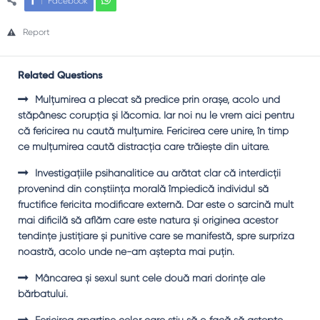
Facebook
Report
Related Questions
Mulţumirea a plecat să predice prin oraşe, acolo und
stăpânesc corupţia şi lăcomia. Iar noi nu le vrem aici pentru
că fericirea nu caută mulţumire. Fericirea cere unire, în timp
ce mulţumirea caută distracţia care trăieşte din uitare.
Investigaţiile psihanalitice au arătat clar că interdicţii
provenind din conştiinţa morală împiedică individul să
fructifice fericita modificare externă. Dar este o sarcină mult
mai dificilă să aflăm care este natura şi originea acestor
tendinţe justiţiare şi punitive care se manifestă, spre surpriza
noastră, acolo unde ne-am aştepta mai puţin.
Mâncarea şi sexul sunt cele două mari dorinţe ale
bărbatului.