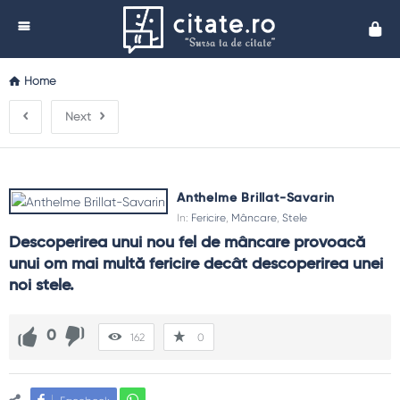
Cita
Home
Next
Anthelme Brillat-Savarin
In:
Fericire
,
Mâncare
,
Stele
Descoperirea unui nou fel de mâncare provoacă 
unui om mai multă fericire decât descoperirea unei 
noi stele.
0
162
0