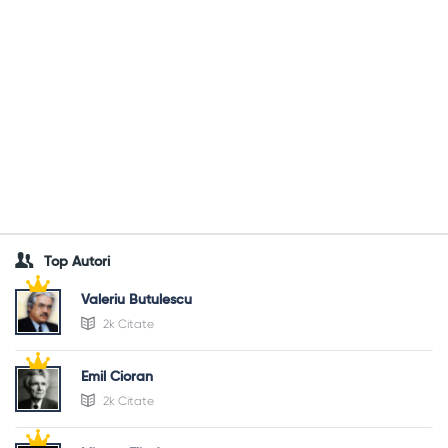
Top Autori
Valeriu Butulescu
2k Citate
Emil Cioran
2k Citate