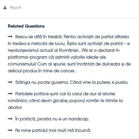
Report
Related Questions
Iliescu se află în treabă. Pentru activiştii de partid aflarea
în treaba e metoda de lucru. Ăştia sunt activişti de partid - e
neobolşevismul actual al României... Păi el a declarat în
platforma-program că admiră valorile ideale ale
comunismului! Cum ai spune: sunt încântat de dulceaţa şi de
deliciul produs în mine de cancer...
Stânga nu poate guverna. Când vine la putere, e pustiu.
Partidele politice sunt cai la carul de aur al istoriei
românilor; când devin gloabe, poporul român le trimite la
abator.
În politică, prostia nu e un handicap.
Pe mine partidul mai mult mă încurcă.