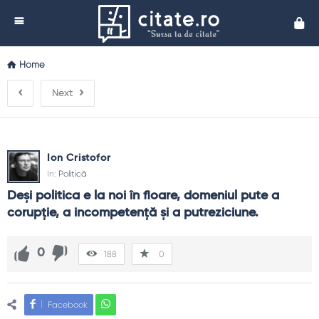
Cita
Home
Next
Ion Cristofor
In:
Politică
Deşi politica e la noi în floare, domeniul pute a 
corupţie, a incompetenţă şi a putreziciune.
0
188
0
Facebook