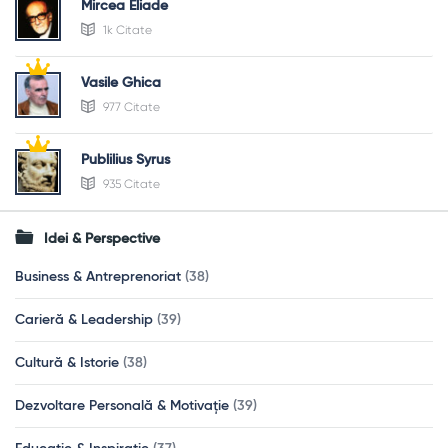
Mircea Eliade
1k Citate
Vasile Ghica
977 Citate
Publilius Syrus
935 Citate
Idei & Perspective
Business & Antreprenoriat
(38)
Carieră & Leadership
(39)
Cultură & Istorie
(38)
Dezvoltare Personală & Motivație
(39)