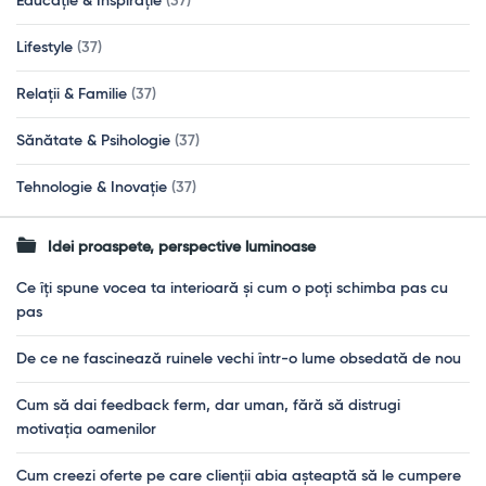
Educație & Inspirație
(37)
Lifestyle
(37)
Relații & Familie
(37)
Sănătate & Psihologie
(37)
Tehnologie & Inovație
(37)
Idei proaspete, perspective luminoase
Ce îți spune vocea ta interioară și cum o poți schimba pas cu
pas
De ce ne fascinează ruinele vechi într-o lume obsedată de nou
Cum să dai feedback ferm, dar uman, fără să distrugi
motivația oamenilor
Cum creezi oferte pe care clienții abia așteaptă să le cumpere