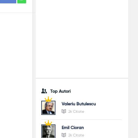
Top Autori
Valeriu Butulescu
2k Citate
Emil Cioran
2k Citate