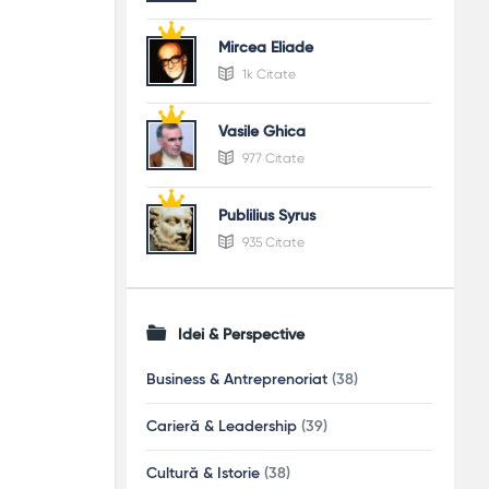
Mircea Eliade
1k Citate
Vasile Ghica
977 Citate
Publilius Syrus
935 Citate
Idei & Perspective
Business & Antreprenoriat
(38)
Carieră & Leadership
(39)
Cultură & Istorie
(38)