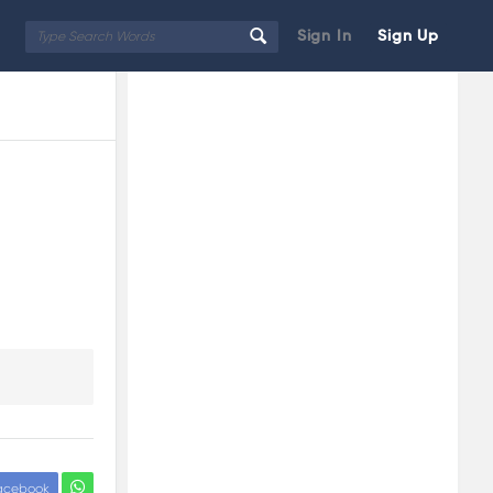
Sign In
Sign Up
Sidebar
Adv
250x250
acebook