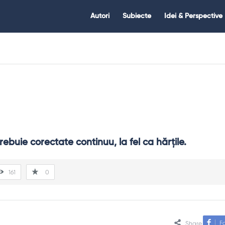
Citate.ro
Citate.ro
Autori
Subiecte
Idei & Perspective
Navigation
rebuie corectate continuu, la fel ca hărţile.
161
0
F
Share