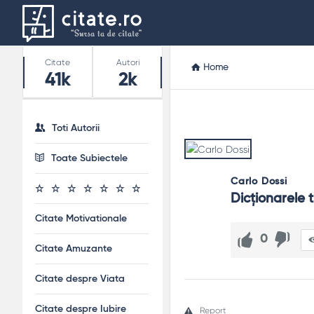
Stats
Citate
Autori
Home
41k
2k
Toti Autorii
Toate Subiectele
Carlo Dossi
Dicţionarele t
Citate Motivationale
0
Citate Amuzante
Citate despre Viata
Citate despre Iubire
Report