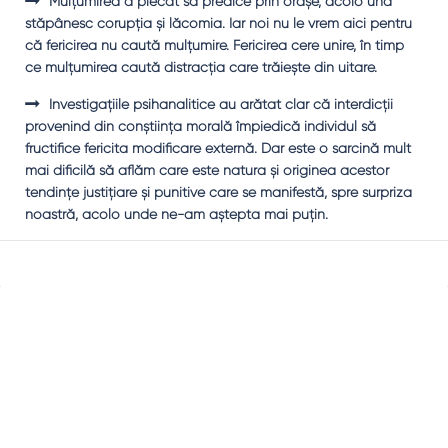
Mulţumirea a plecat să predice prin oraşe, acolo und
stăpânesc corupţia şi lăcomia. Iar noi nu le vrem aici pentru
că fericirea nu caută mulţumire. Fericirea cere unire, în timp
ce mulţumirea caută distracţia care trăieşte din uitare.
Investigaţiile psihanalitice au arătat clar că interdicţii
provenind din conştiinţa morală împiedică individul să
fructifice fericita modificare externă. Dar este o sarcină mult
mai dificilă să aflăm care este natura şi originea acestor
tendinţe justiţiare şi punitive care se manifestă, spre surpriza
noastră, acolo unde ne-am aştepta mai puţin.
Sidebar
Adv
250x250