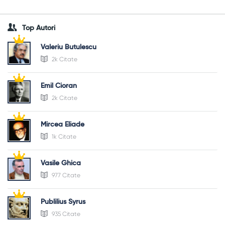
Top Autori
Valeriu Butulescu
2k Citate
Emil Cioran
2k Citate
Mircea Eliade
1k Citate
Vasile Ghica
977 Citate
Publilius Syrus
935 Citate