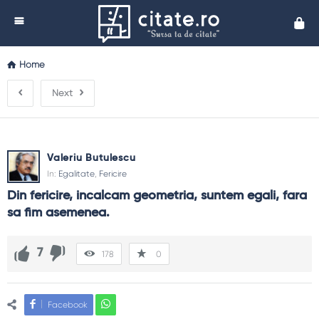
Cita
Home
Next
Valeriu Butulescu
In:
Egalitate
,
Fericire
Din fericire, incalcam geometria, suntem egali, fara 
sa fim asemenea.
7
178
0
Facebook