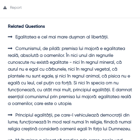
Report
Related Questions
Egalitatea e cel mai mare duşman al libertăţii.
Comunismul, de pildă: premisa lui majoră e egalitatea
reală, absolută a oamenilor. În nici unul din regnurile
cunoscute nu există egalitate - nici în regnul mineral, că
aurul nu e egal cu cărbunele, nici în regnul vegetal, că
plantele nu sunt egale, şi nici în regnul animal, că pisica nu e
egală cu leul, cel puţin ca forţă. Şi nici în specia om nu
funcţionează, cu atât mai mult, principiul egalităţii. E damnat
esenţial comunismul prin premisa lui majoră: egalitatea reală
a oamenilor, care este o utopie.
Principiul egalităţii, pe care-l vehiculează democraţii din
lume, funcţionează în mod real numai în religie, fiindcă numai
religia creştină consideră oamenii egali în faţa lui Dumnezeu.