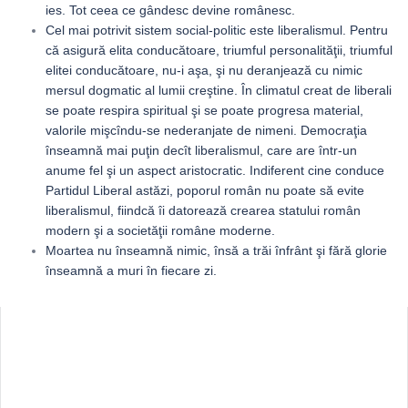
ies. Tot ceea ce gândesc devine românesc.
Cel mai potrivit sistem social-politic este liberalismul. Pentru
că asigură elita conducătoare, triumful personalităţii, triumful
elitei conducătoare, nu-i aşa, şi nu deranjează cu nimic
mersul dogmatic al lumii creştine. În climatul creat de liberali
se poate respira spiritual şi se poate progresa material,
valorile mişcîndu-se nederanjate de nimeni. Democraţia
înseamnă mai puţin decît liberalismul, care are într-un
anume fel şi un aspect aristocratic. Indiferent cine conduce
Partidul Liberal astăzi, poporul român nu poate să evite
liberalismul, fiindcă îi datorează crearea statului român
modern şi a societăţii române moderne.
Moartea nu înseamnă nimic, însă a trăi înfrânt şi fără glorie
înseamnă a muri în fiecare zi.
Sidebar
Adv
250x250