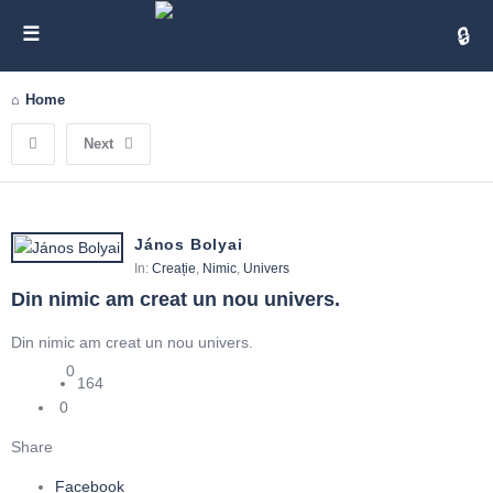
Cita
Home
Next
János Bolyai
In:
Creație
,
Nimic
,
Univers
Din nimic am creat un nou univers.
Din nimic am creat un nou univers.
0
164
0
Share
Facebook