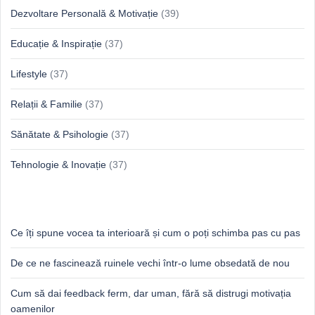
Dezvoltare Personală & Motivație
(39)
Educație & Inspirație
(37)
Lifestyle
(37)
Relații & Familie
(37)
Sănătate & Psihologie
(37)
Tehnologie & Inovație
(37)
Idei proaspete, perspective luminoase
Ce îți spune vocea ta interioară și cum o poți schimba pas cu pas
De ce ne fascinează ruinele vechi într-o lume obsedată de nou
Cum să dai feedback ferm, dar uman, fără să distrugi motivația
oamenilor