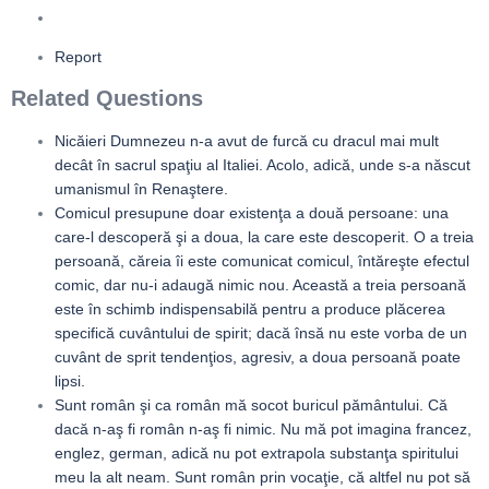
Report
Related Questions
Nicăieri Dumnezeu n-a avut de furcă cu dracul mai mult
decât în sacrul spaţiu al Italiei. Acolo, adică, unde s-a născut
umanismul în Renaştere.
Comicul presupune doar existenţa a două persoane: una
care-l descoperă şi a doua, la care este descoperit. O a treia
persoană, căreia îi este comunicat comicul, întăreşte efectul
comic, dar nu-i adaugă nimic nou. Această a treia persoană
este în schimb indispensabilă pentru a produce plăcerea
specifică cuvântului de spirit; dacă însă nu este vorba de un
cuvânt de sprit tendenţios, agresiv, a doua persoană poate
lipsi.
Sunt român şi ca român mă socot buricul pământului. Că
dacă n-aş fi român n-aş fi nimic. Nu mă pot imagina francez,
englez, german, adică nu pot extrapola substanţa spiritului
meu la alt neam. Sunt român prin vocaţie, că altfel nu pot să