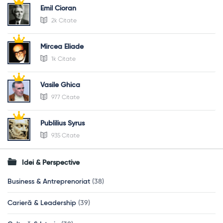
Emil Cioran
2k Citate
Mircea Eliade
1k Citate
Vasile Ghica
977 Citate
Publilius Syrus
935 Citate
Idei & Perspective
Business & Antreprenoriat
(38)
Carieră & Leadership
(39)