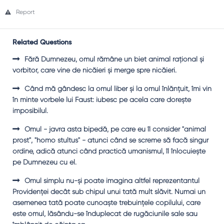
Report
Related Questions
Fără Dumnezeu, omul rămâne un biet animal raţional şi
vorbitor, care vine de nicăieri şi merge spre nicăieri.
Când mă gândesc la omul liber şi la omul înlănţuit, îmi vin
în minte vorbele lui Faust: iubesc pe acela care doreşte
imposibilul.
Omul - javra asta bipedă, pe care eu îl consider "animal
prost", "homo stultus" - atunci când se screme să facă singur
ordine, adică atunci când practică umanismul, îl înlocuieşte
pe Dumnezeu cu el.
Omul simplu nu-şi poate imagina altfel reprezentantul
Providenţei decât sub chipul unui tată mult slăvit. Numai un
asemenea tată poate cunoaşte trebuinţele copilului, care
este omul, lăsându-se înduplecat de rugăciunile sale sau