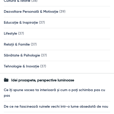
Cultură & Istorie
(38)
Dezvoltare Personală & Motivație
(39)
Educație & Inspirație
(37)
Lifestyle
(37)
Relații & Familie
(37)
Sănătate & Psihologie
(37)
Tehnologie & Inovație
(37)
Idei proaspete, perspective luminoase
Ce îți spune vocea ta interioară și cum o poți schimba pas cu
pas
De ce ne fascinează ruinele vechi într-o lume obsedată de nou