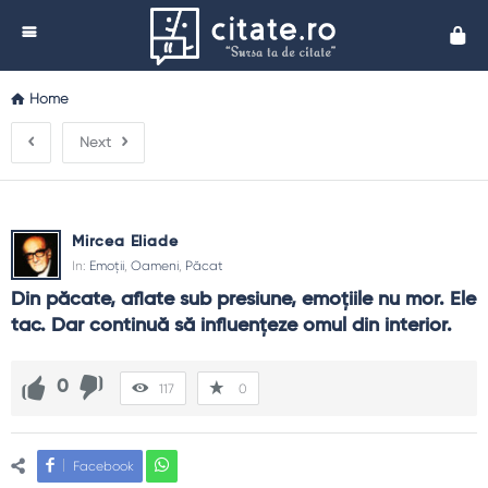
Cita
Home
Next
Mircea Eliade
In:
Emoții
,
Oameni
,
Păcat
Din păcate, aflate sub presiune, emoţiile nu mor. Ele 
tac. Dar continuă să influenţeze omul din interior.
0
117
0
Facebook