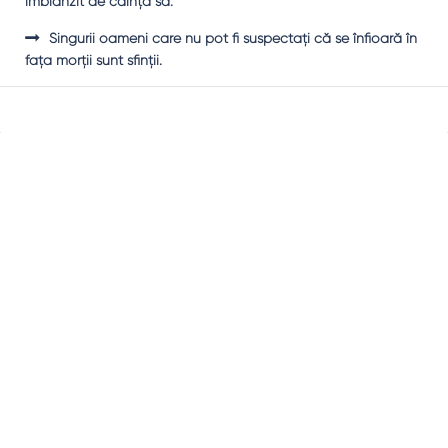
îmblânzit de căinţa sa.
Singurii oameni care nu pot fi suspectaţi că se înfioară în
faţa morţii sunt sfinţii.
Sidebar
Adv
250x250