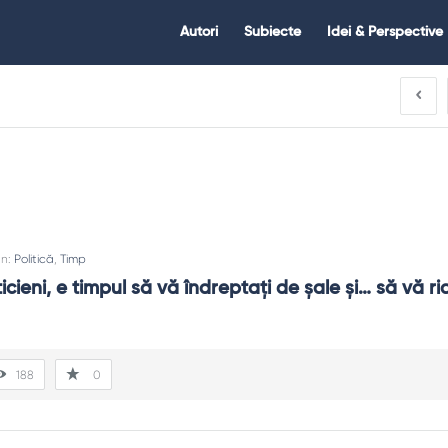
Citate.ro
Citate.ro
Autori
Subiecte
Idei & Perspective
Navigation
In:
Politică
,
Timp
icieni, e timpul să vă îndreptaţi de şale şi… să vă rid
188
0