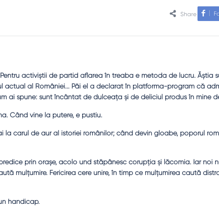
F
Share
. Pentru activiştii de partid aflarea în treaba e metoda de lucru. Ăştia su
l actual al României... Păi el a declarat în platforma-program că admi
m ai spune: sunt încântat de dulceaţa şi de deliciul produs în mine de
. Când vine la putere, e pustiu.
ai la carul de aur al istoriei românilor; când devin gloabe, poporul rom
redice prin oraşe, acolo und stăpânesc corupţia şi lăcomia. Iar noi n
caută mulţumire. Fericirea cere unire, în timp ce mulţumirea caută distr
 un handicap.