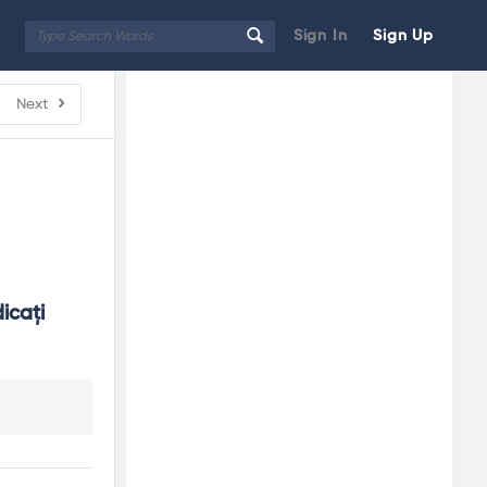
Sign In
Sign Up
Sidebar
Adv
Next
250x250
icaţi 