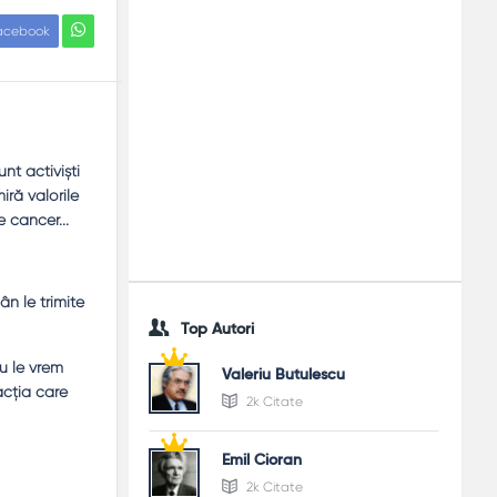
acebook
nt activişti
ră valorile
 cancer...
ân le trimite
Top Autori
u le vrem
Valeriu Butulescu
acţia care
2k Citate
Emil Cioran
2k Citate