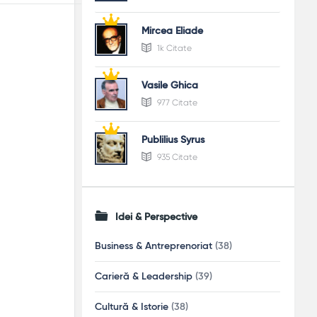
Mircea Eliade
1k Citate
Vasile Ghica
977 Citate
Publilius Syrus
935 Citate
Idei & Perspective
Business & Antreprenoriat
(38)
Carieră & Leadership
(39)
Cultură & Istorie
(38)