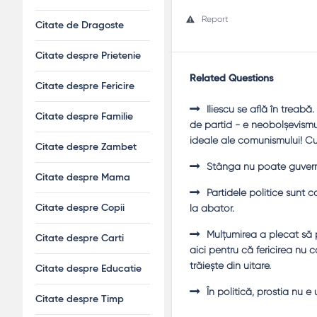
Report
Citate de Dragoste
Citate despre Prietenie
Related Questions
Citate despre Fericire
Iliescu se află în treabă
Citate despre Familie
de partid - e neobolşevismu
ideale ale comunismului! Cu
Citate despre Zambet
Stânga nu poate guverna
Citate despre Mama
Partidele politice sunt c
la abator.
Citate despre Copii
Mulţumirea a plecat să p
Citate despre Carti
aici pentru că fericirea nu 
trăieşte din uitare.
Citate despre Educatie
În politică, prostia nu e
Citate despre Timp