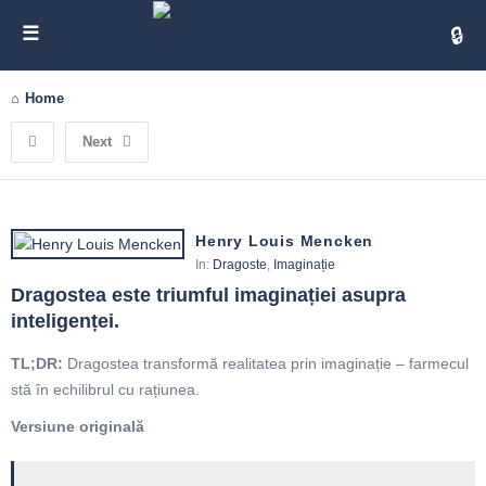
Cita
Home
Next
Henry Louis Mencken
In:
Dragoste
,
Imaginație
Dragostea este triumful imaginației asupra 
inteligenței.
TL;DR:
Dragostea transformă realitatea prin imaginație – farmecul
stă în echilibrul cu rațiunea.
Versiune originală