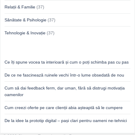
Relații & Familie
(37)
Sănătate & Psihologie
(37)
Tehnologie & Inovație
(37)
Idei proaspete, perspective luminoase
Ce îți spune vocea ta interioară și cum o poți schimba pas cu pas
De ce ne fascinează ruinele vechi într-o lume obsedată de nou
Cum să dai feedback ferm, dar uman, fără să distrugi motivația
oamenilor
Cum creezi oferte pe care clienții abia așteaptă să le cumpere
De la idee la prototip digital – pași clari pentru oameni ne-tehnici