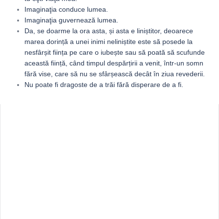
Imaginaţia conduce lumea.
Imaginaţia guvernează lumea.
Da, se doarme la ora asta, și asta e liniștitor, deoarece
marea dorință a unei inimi neliniștite este să posede la
nesfârșit ființa pe care o iubește sau să poată să scufunde
această ființă, când timpul despărțirii a venit, într-un somn
fără vise, care să nu se sfârșească decât în ziua revederii.
Nu poate fi dragoste de a trăi fără disperare de a fi.
Sidebar
Adv
250x250