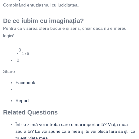
Combinând entuziasmul cu luciditatea.
De ce iubim cu imaginația?
Pentru că visarea oferă bucurie și sens, chiar dacă nu e mereu
logică.
0
176
0
Share
Facebook
Report
Related Questions
Într-o zi mă vei întreba care e mai importantă? Viaţa mea
sau a ta? Eu voi spune că a mea şi tu vei pleca fără să ştii că
tu eşti viaţa mea.