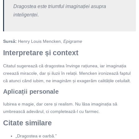
Dragostea este triumful imaginației asupra
inteligenței.
Sursă:
Henry Louis Mencken,
Epigrame
Interpretare și context
Citatul sugerează că dragostea învinge rațiunea, iar imaginația
creează miracole, dar și iluzii în relații. Mencken ironizează faptul
că atunci când iubim, ne imaginăm și exagerăm calitățile celuilalt.
Aplicații personale
Iubirea e magie, dar cere și realism. Nu lăsa imaginația să
umbrească adevărul, ci completează-l cu farmec.
Citate similare
„Dragostea e oarbă.”