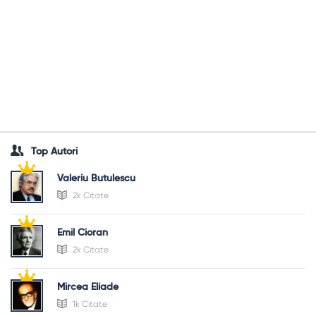
Top Autori
Valeriu Butulescu
2k Citate
Emil Cioran
2k Citate
Mircea Eliade
1k Citate