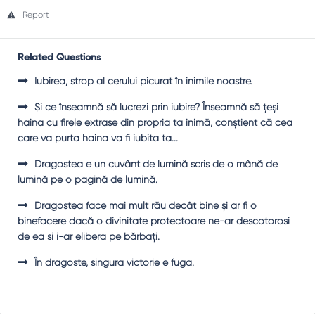
Report
Related Questions
Iubirea, strop al cerului picurat în inimile noastre.
Şi ce înseamnă să lucrezi prin iubire? Înseamnă să ţeşi
haina cu firele extrase din propria ta inimă, conştient că cea
care va purta haina va fi iubita ta...
Dragostea e un cuvânt de lumină scris de o mână de
lumină pe o pagină de lumină.
Dragostea face mai mult rău decât bine şi ar fi o
binefacere dacă o divinitate protectoare ne-ar descotorosi
de ea si i-ar elibera pe bărbaţi.
În dragoste, singura victorie e fuga.