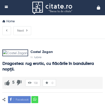
Cita
Home
Next
Costel Zagan
In:
Iubire
Dragostea: rug erotic, cu flăcările în banduliera 
nopţii.
5
158
0
Facebook