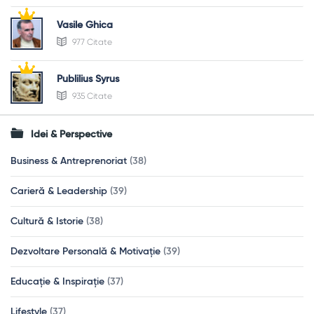
Vasile Ghica
977 Citate
Publilius Syrus
935 Citate
Idei & Perspective
Business & Antreprenoriat
(38)
Carieră & Leadership
(39)
Cultură & Istorie
(38)
Dezvoltare Personală & Motivație
(39)
Educație & Inspirație
(37)
Lifestyle
(37)