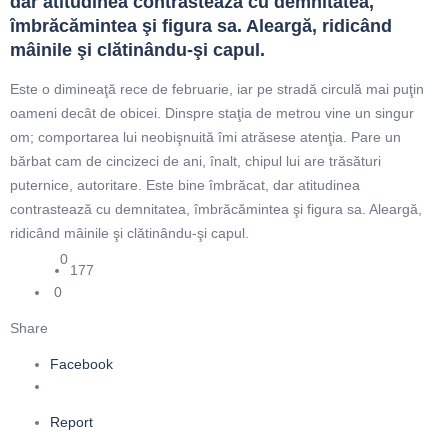
dar atitudinea contrastează cu demnitatea, 
îmbrăcămintea şi figura sa. Aleargă, ridicând 
mâinile şi clătinându-şi capul.
Este o dimineaţă rece de februarie, iar pe stradă circulă mai puţin
oameni decât de obicei. Dinspre staţia de metrou vine un singur
om; comportarea lui neobişnuită îmi atrăsese atenţia. Pare un
bărbat cam de cincizeci de ani, înalt, chipul lui are trăsături
puternice, autoritare. Este bine îmbrăcat, dar atitudinea
contrastează cu demnitatea, îmbrăcămintea şi figura sa. Aleargă,
ridicând mâinile şi clătinându-şi capul.
0
177
0
Share
Facebook
Report