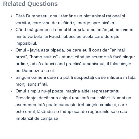
Related Questions
Fără Dumnezeu, omul rămâne un biet animal raţional şi
vorbitor, care vine de nicăieri şi merge spre nicăieri.
Când mă gândesc la omul liber şi la omul înlănţuit, îmi vin în
minte vorbele lui Faust: iubesc pe acela care doreşte
imposibilul.
Omul - javra asta bipedă, pe care eu îl consider "animal
prost", "homo stultus" - atunci când se screme să facă singur
ordine, adică atunci când practică umanismul, îl înlocuieşte
pe Dumnezeu cu el.
Singurii oameni care nu pot fi suspectaţi că se înfioară în faţa
morţii sunt sfinţii.
Omul simplu nu-şi poate imagina altfel reprezentantul
Providenţei decât sub chipul unui tată mult slăvit. Numai un
asemenea tată poate cunoaşte trebuinţele copilului, care
este omul, lăsându-se înduplecat de rugăciunile sale sau
îmblânzit de căinţa sa.
Sidebar
Adv