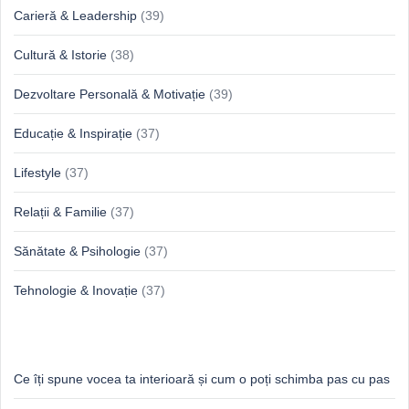
Carieră & Leadership
(39)
Cultură & Istorie
(38)
Dezvoltare Personală & Motivație
(39)
Educație & Inspirație
(37)
Lifestyle
(37)
Relații & Familie
(37)
Sănătate & Psihologie
(37)
Tehnologie & Inovație
(37)
Idei proaspete, perspective luminoase
Ce îți spune vocea ta interioară și cum o poți schimba pas cu pas