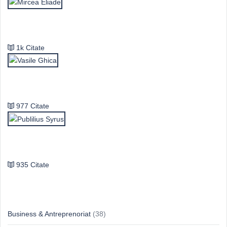
Mircea Eliade
1k Citate
Vasile Ghica
977 Citate
Publilius Syrus
935 Citate
Idei & Perspective
Business & Antreprenoriat
(38)