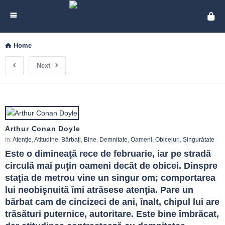
Cita
Home
Next
Arthur Conan Doyle
In:
Atenție
,
Atitudine
,
Bărbați
,
Bine
,
Demnitate
,
Oameni
,
Obiceiuri
,
Singurătate
Este o dimineaţă rece de februarie, iar pe stradă 
circulă mai puţin oameni decât de obicei. Dinspre 
staţia de metrou vine un singur om; comportarea 
lui neobişnuită îmi atrăsese atenţia. Pare un 
bărbat cam de cincizeci de ani, înalt, chipul lui are 
trăsături puternice, autoritare. Este bine îmbrăcat, 