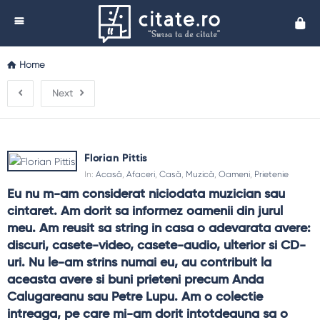
Cita
Home
Next
Florian Pittis
In:
Acasă
,
Afaceri
,
Casă
,
Muzică
,
Oameni
,
Prietenie
Eu nu m-am considerat niciodata muzician sau 
cintaret. Am dorit sa informez oamenii din jurul 
meu. Am reusit sa string in casa o adevarata avere: 
discuri, casete-video, casete-audio, ulterior si CD-
uri. Nu le-am strins numai eu, au contribuit la 
aceasta avere si buni prieteni precum Anda 
Calugareanu sau Petre Lupu. Am o colectie 
intreaga, pe care mi-am dorit intotdeauna sa o 