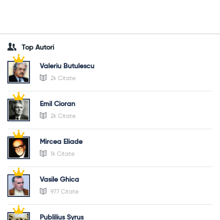
Top Autori
Valeriu Butulescu
2k Citate
Emil Cioran
2k Citate
Mircea Eliade
1k Citate
Vasile Ghica
977 Citate
Publilius Syrus