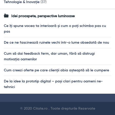
Tehnologie & Inovație
(37)
Idei proaspete, perspective luminoase
Ce îți spune vocea ta interioară și cum o poți schimba pas cu
pas
De ce ne fascinează ruinele vechi într-o lume obsedată de nou
Cum să dai feedback ferm, dar uman, fără să distrugi
motivația oamenilor
Cum creezi oferte pe care clienții abia așteaptă să le cumpere
De la idee la prototip digital – pași clari pentru oameni ne-
tehnici
Footer
© 2020 Citate.ro . Toate drepturile Rezervate