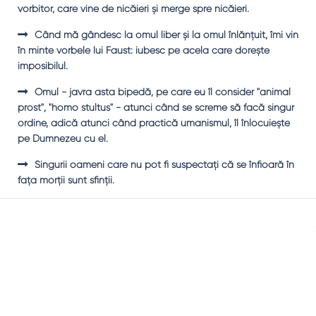
vorbitor, care vine de nicăieri şi merge spre nicăieri.
Când mă gândesc la omul liber şi la omul înlănţuit, îmi vin
în minte vorbele lui Faust: iubesc pe acela care doreşte
imposibilul.
Omul - javra asta bipedă, pe care eu îl consider "animal
prost", "homo stultus" - atunci când se screme să facă singur
ordine, adică atunci când practică umanismul, îl înlocuieşte
pe Dumnezeu cu el.
Singurii oameni care nu pot fi suspectaţi că se înfioară în
faţa morţii sunt sfinţii.
Sidebar
Adv
250x250